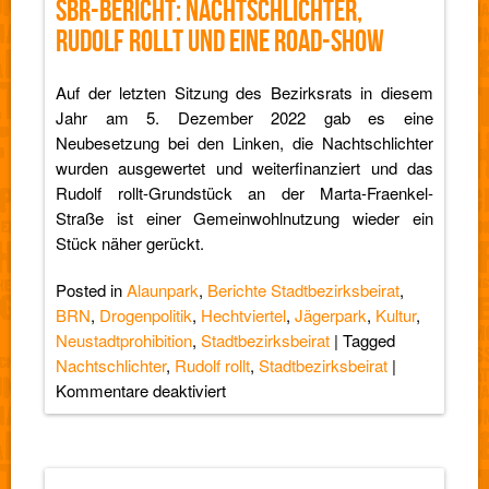
SBR-BERICHT: NACHTSCHLICHTER,
Fördergelder
RUDOLF ROLLT UND EINE ROAD-SHOW
für
Kunst
und
Auf der letzten Sitzung des Bezirksrats in diesem
Kultur,
Jahr am 5. Dezember 2022 gab es eine
Fahrradbügel
Neubesetzung bei den Linken, die Nachtschlichter
und
wurden ausgewertet und weiterfinanziert und das
vieles
Rudolf rollt-Grundstück an der Marta-Fraenkel-
mehr
Straße ist einer Gemeinwohlnutzung wieder ein
Stück näher gerückt.
Posted in
Alaunpark
,
Berichte Stadtbezirksbeirat
,
BRN
,
Drogenpolitik
,
Hechtviertel
,
Jägerpark
,
Kultur
,
Neustadtprohibition
,
Stadtbezirksbeirat
|
Tagged
Nachtschlichter
,
Rudolf rollt
,
Stadtbezirksbeirat
|
für
Kommentare deaktiviert
SBR-
Bericht:
Nachtschlichter,