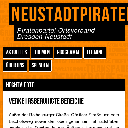
NEUSTADTPIRATE
Piratenpartei Ortsverband
Dresden-Neustadt
AKTUELLES
THEMEN
PROGRAMM
TERMINE
ÜBER UNS
SPENDEN
HECHTVIERTEL
VERKEHRSBERUHIGTE BEREICHE
Außer der Rothenburger Straße, Görlitzer Straße und dem
Bischofsweg sowie den oben genannten Fahrradstraßen
werden alle Straßen in der Äußeren Neustadt und im