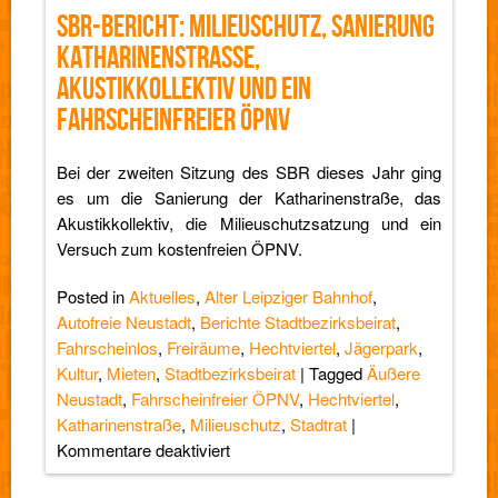
Rudolf
SBR-BERICHT: MILIEUSCHUTZ, SANIERUNG
rollt
KATHARINENSTRASSE, A
und
eine
KUSTIKKOLLEKTIV UND EIN F
Road-
AHRSCHEINFREIER ÖPNV
Show
Bei der zweiten Sitzung des SBR dieses Jahr ging
es um die Sanierung der Katharinenstraße, das
Akustikkollektiv, die Milieuschutzsatzung und ein
Versuch zum kostenfreien ÖPNV.
Posted in
Aktuelles
,
Alter Leipziger Bahnhof
,
Autofreie Neustadt
,
Berichte Stadtbezirksbeirat
,
Fahrscheinlos
,
Freiräume
,
Hechtviertel
,
Jägerpark
,
Kultur
,
Mieten
,
Stadtbezirksbeirat
|
Tagged
Äußere
Neustadt
,
Fahrscheinfreier ÖPNV
,
Hechtviertel
,
Katharinenstraße
,
Milieuschutz
,
Stadtrat
|
für
Kommentare deaktiviert
SBR-