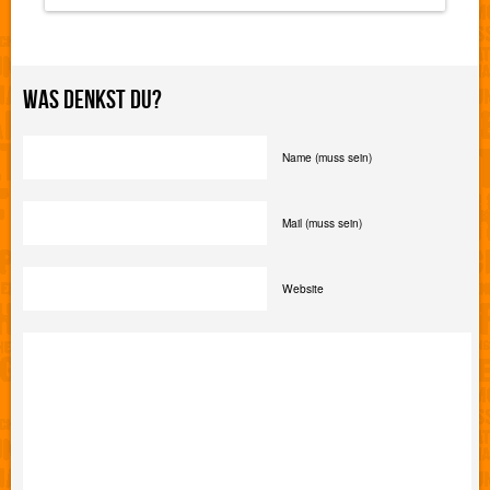
Soziale
Orte
statt
Parkplätze!
WAS DENKST DU?
Name (muss sein)
Mail (muss sein)
Website