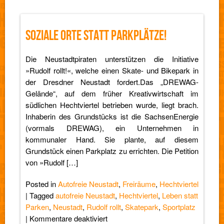
Bericht:
Milieuschutz,
Sanierung
SOZIALE ORTE STATT PARKPLÄTZE!
Katharinenstraße,
Akustikkollektiv
und
Die Neustadtpiraten unterstützen die Initiative
ein
»Rudolf rollt!«, welche einen Skate- und Bikepark in
fahrscheinfreier
der Dresdner Neustadt fordert.Das „DREWAG-
ÖPNV
Gelände“, auf dem früher Kreativwirtschaft im
südlichen Hechtviertel betrieben wurde, liegt brach.
Inhaberin des Grundstücks ist die SachsenEnergie
(vormals DREWAG), ein Unternehmen in
kommunaler Hand. Sie plante, auf diesem
Grundstück einen Parkplatz zu errichten. Die Petition
von »Rudolf […]
Posted in
Autofreie Neustadt
,
Freiräume
,
Hechtviertel
|
Tagged
autofreie Neustadt
,
Hechtviertel
,
Leben statt
Parken
,
Neustadt
,
Rudolf rollt
,
Skatepark
,
Sportplatz
für
|
Kommentare deaktiviert