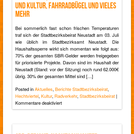
UND KULTUR, FAHRRADBÜGEL UND VIELES
MEHR
Bei sommerlich fast schon frischen Temperaturen
traf sich der Stadtbezirksbeirat Neustadt am 03. Juli
wie üblich im Stadtbezirksamt Neustadt. Die
Haushaltssperre wirkt sich momentan wie folgt aus:
70% der gesamten SBR-Gelder werden freigegeben
für priorisierte Projekte. Davon sind im Haushalt der
Neustadt (Stand: vor der Sitzung) noch rund 62.000€
übrig. 30% der gesamten Mittel sind […]
Posted in
Aktuelles
,
Berichte Stadtbezirksbeirat
,
Hechtviertel
,
Kultur
,
Radverkehr
,
Stadtbezirksbeirat
|
für
Kommentare deaktiviert
SBR-
Bericht:
Zukunftsfähige
Innenstadt,