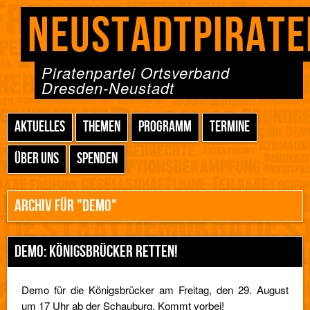
NEUSTADTPIRATE
Piratenpartei Ortsverband
Dresden-Neustadt
AKTUELLES
THEMEN
PROGRAMM
TERMINE
ÜBER UNS
SPENDEN
ARCHIV FÜR "DEMO"
DEMO: KÖNIGSBRÜCKER RETTEN!
Demo für die Königsbrücker am Freitag, den 29. August
um 17 Uhr ab der Schauburg. Kommt vorbei!