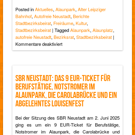
Posted in
Aktuelles
,
Alaunpark
,
Alter Leipziger
Bahnhof
,
Autofreie Neustadt
,
Berichte
Stadtbezirksbeirat
,
Freiräume
,
Kultur
,
Stadtbezirksbeirat
|
Tagged
Alaunpark
,
Alaunplatz
,
autofreie Neustadt
,
Bezirksrat
,
Stadtbezirksbeirat
|
für
Kommentare deaktiviert
SBR
Neustadt:
Jugend
wünscht
SBR NEUSTADT: DAS 9 EUR-TICKET FÜR
sich
BERUFSTÄTIGE, NOTSTROMER IM
die
Neustadt
ALAUNPARK, DIE CAROLABRÜCKE UND EIN
autofrei
ABGELEHNTES LOUISENFEST
und
die
Bei der Sitzung des SBR Neustadt am 2. Juni 2025
Hanse3
ging es um ein 9 EUR-Ticket für Berufstätige,
will
Notstromer im Alaunpark, die Carolabrücke und
fortbestehen