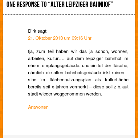
ONE RESPONSE TO “ALTER LEIPZIGER BAHNHOF”
Luther-
Platz,
Katharinenstraße,
Robotron-
Dirk
sagt:
Kantine
21. Oktober 2013 um 09:16 Uhr
und
jede
tja, zum teil haben wir das ja schon, wohnen,
Menge
arbeiten, kultur…. auf dem leipziger bahnhof im
Projektförderungen
ehem. empfangsgebäude. und ein teil der fläsche,
nämlich die alten bahnhofsgebäude inkl ruinen –
sind im flächennutzungsplan als kulturfläche
bereits seit x-jahren vermerkt – diese soll z.b.laut
stadt wieder weggenommen werden.
Antworten