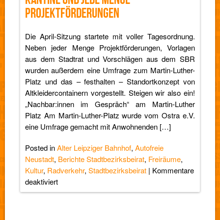
Bahnhof
ROJEKTFÖRDERUNGEN
und
vieles
Die April-Sitzung startete mit voller Tagesordnung.
mehr…
Neben jeder Menge Projektförderungen, Vorlagen
aus dem Stadtrat und Vorschlägen aus dem SBR
wurden außerdem eine Umfrage zum Martin-Luther-
Platz und das – festhalten – Standortkonzept von
Altkleidercontainern vorgestellt. Steigen wir also ein!
„Nachbar:innen im Gespräch“ am Martin-Luther
Platz Am Martin-Luther-Platz wurde vom Ostra e.V.
eine Umfrage gemacht mit Anwohnenden […]
Posted in
Alter Leipziger Bahnhof
,
Autofreie
Neustadt
,
Berichte Stadtbezirksbeirat
,
Freiräume
,
Kultur
,
Radverkehr
,
Stadtbezirksbeirat
|
Kommentare
für
deaktiviert
SBR-
Bericht:
Martin-