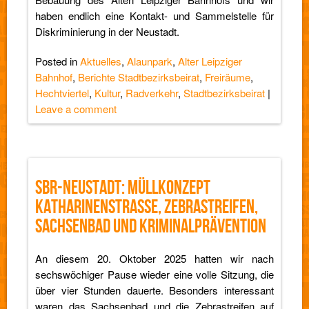
haben endlich eine Kontakt- und Sammelstelle für
Diskriminierung in der Neustadt.
Posted in
Aktuelles
,
Alaunpark
,
Alter Leipziger
Bahnhof
,
Berichte Stadtbezirksbeirat
,
Freiräume
,
Hechtviertel
,
Kultur
,
Radverkehr
,
Stadtbezirksbeirat
|
Leave a comment
SBR-NEUSTADT: MÜLLKONZEPT
KATHARINENSTRASSE, ZEBRASTREIFEN, S
ACHSENBAD UND KRIMINALPRÄVENTION
An diesem 20. Oktober 2025 hatten wir nach
sechswöchiger Pause wieder eine volle Sitzung, die
über vier Stunden dauerte. Besonders interessant
waren das Sachsenbad und die Zebrastreifen auf