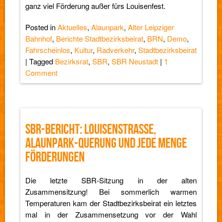
ganz viel Förderung außer fürs Louisenfest.
Posted in
Aktuelles
,
Alaunpark
,
Alter Leipziger
Bahnhof
,
Berichte Stadtbezirksbeirat
,
BRN
,
Demo
,
Fahrscheinlos
,
Kultur
,
Radverkehr
,
Stadtbezirksbeirat
|
Tagged
Bezirksrat
,
SBR
,
SBR Neustadt
|
1
Comment
SBR-BERICHT: LOUISENSTRASSE, A
LAUNPARK-QUERUNG UND JEDE MENGE F
ÖRDERUNGEN
Die letzte SBR-Sitzung in der alten
Zusammensitzung! Bei sommerlich warmen
Temperaturen kam der Stadtbezirksbeirat ein letztes
mal in der Zusammensetzung vor der Wahl