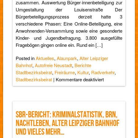
zusammen. Auswertung Bürger·innenbeteiligung zur
Umgestaltung der Louisenstraße Der
Bürgerbeteiligungsprozess derzeit hatte 3
verschiedene Phasen: Eine Online-Beteiligung, eine
Anwohnenden-Versammlung sowie eine gesonderte
Kinder- und Jugendbefragung. 3.800 ausgefüllte
Fragebögen gingen online ein. Rund ein […]
Posted in
Aktuelles
,
Alaunpark
,
Alter Leipziger
Bahnhof
,
Autofreie Neustadt
,
Berichte
Stadtbezirksbeirat
,
Freiräume
,
Kultur
,
Radverkehr
,
für
Stadtbezirksbeirat
|
Kommentare deaktiviert
SBR-
Bericht:
Louisenstraße,
Alaunpark-
SBR-BERICHT: KRIMINALSTATISTIK, BRN,
Querung
NACHTLEBEN, ALTER LEIPZIGER BAHNHOF
und
jede
UND VIELES MEHR…
Menge