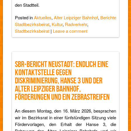
den Stadtteil.
Posted in
Aktuelles
,
Alter Leipziger Bahnhof
,
Berichte
Stadtbezirksbeirat
,
Kultur
,
Radverkehr
,
Stadtbezirksbeirat
|
Leave a comment
SBR-BERICHT NEUSTADT: ENDLICH EINE
KONTAKTSTELLE GEGEN
DISKRIMINIERUNG, HANSE 3 UND DER
ALTER LEIPZIGER BAHNHOF,
FÖRDERUNGEN UND EIN ZEBRASTREIFEN
An diesem Montag, den 16. März 2026, besprachen
wir im Bezirksrat in einer fünfstündigen Sitzung viele
Fördervorlagen, den Erhalt der Hanse 3, die
Bebauung des Alten Leipziger Bahnhofs und wir