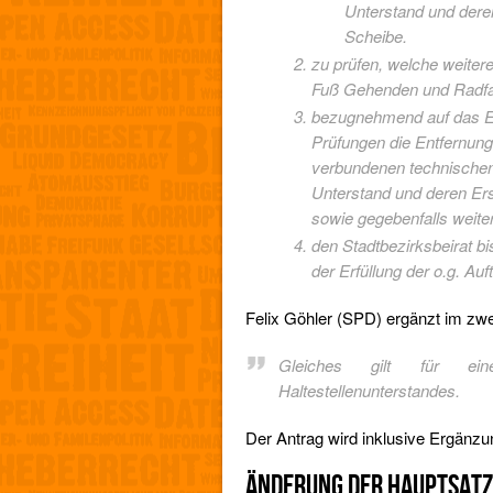
Unterstand und dere
Scheibe.
zu prüfen, welche weiter
Fuß Gehenden und Radfah
bezugnehmend auf das Er
Prüfungen die Entfernung 
verbundenen technischen 
Unterstand und deren Ers
sowie gegebenfalls weit
den Stadtbezirksbeirat b
der Erfüllung der o.g. Auf
Felix Göhler (SPD) ergänzt im zwe
Gleiches gilt für ein
Haltestellenunterstandes.
Der Antrag wird inklusive Ergän
ÄNDERUNG DER HAUPTSAT