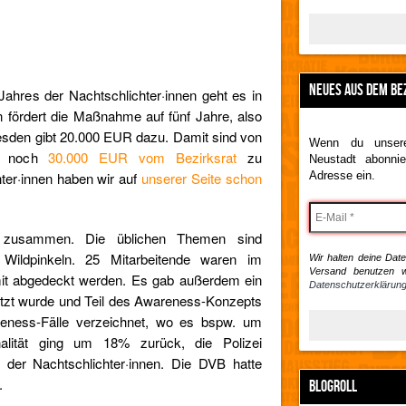
NEUES AUS DEM BE
Jahres der Nachtschlichter·innen geht es in
fördert die Maßnahme auf fünf Jahre, also
resden gibt 20.000 EUR dazu. Damit sind von
Wenn du unsere
l noch
30.000 EUR vom Bezirksrat
zu
Neustadt abonnie
ter·innen haben wir auf
unserer Seite schon
Adresse ein.
 zusammen. Die üblichen Themen sind
Wildpinkeln. 25 Mitarbeitende waren im
Wir halten deine Daten
Versand benutzen w
it abgedeckt werden. Es gab außerdem ein
Datenschutzerklärung
utzt wurde und Teil des Awareness-Konzepts
eness-Fälle verzeichnet, wo es bspw. um
nalität ging um 18% zurück, die Polizei
z der Nachtschlichter·innen. Die DVB hatte
.
BLOGROLL