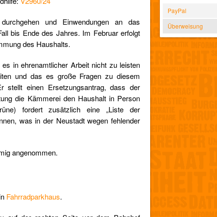
dhilfe:
V2960/24
PayPal
 durchgehen und Einwendungen an das
Überweisung
all bis Ende des Jahres. Im Februar erfolgt
immung des Haushalts.
es in ehrenamtlicher Arbeit nicht zu leisten
beiten und das es große Fragen zu diesem
Er stellt einen Ersetzungsantrag, dass der
etung die Kämmerei den Haushalt in Person
rüne) fordert zusätzlich eine „Liste der
nnen, was in der Neustadt wegen fehlender
immig angenommen.
in
Fahrradparkhaus
.