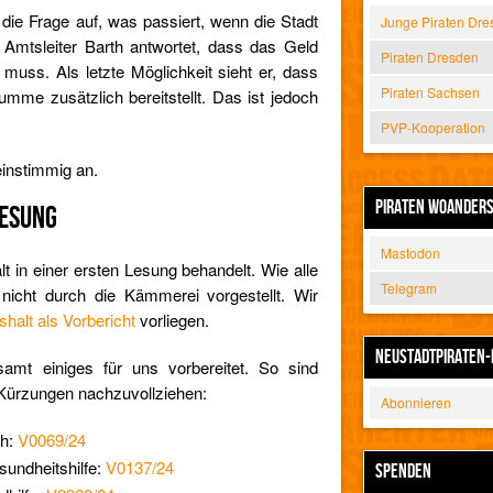
die Frage auf, was passiert, wenn die Stadt
Junge Piraten Dre
. Amtsleiter Barth antwortet, dass das Geld
Piraten Dresden
uss. Als letzte Möglichkeit sieht er, dass
Piraten Sachsen
mme zusätzlich bereitstellt. Das ist jedoch
PVP-Kooperation
einstimmig an.
PIRATEN WOANDER
LESUNG
Mastodon
t in einer ersten Lesung behandelt. Wie alle
Telegram
 nicht durch die Kämmerei vorgestellt. Wir
alt als Vorbericht
vorliegen.
NEUSTADTPIRATEN-
mt einiges für uns vorbereitet. So sind
 Kürzungen nachzuvollziehen:
Abonnieren
ch:
V0069/24
undheitshilfe:
V0137/24
SPENDEN