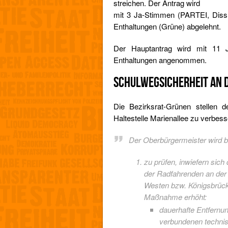
streichen. Der Antrag wird
mit 3 Ja-Stimmen (PARTEI, Dis
Enthaltungen (Grüne) abgelehnt.
Der Hauptantrag wird mit 11
Enthaltungen angenommen.
SCHULWEGSICHERHEIT AN 
Die Bezirksrat-Grünen stellen d
Haltestelle Marienallee zu verbes
Der Oberbürgermeister wird be
zu prüfen, inwiefern sic
der Radfahrenden an der 
Westen bzw. Königsbrücke
Maßnahme erhöht:
dauerhafte Entfernun
verbundenen technis