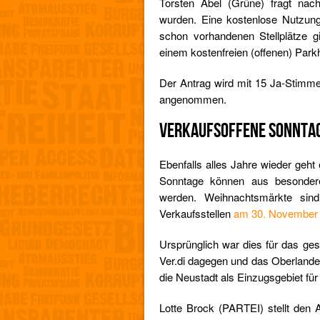
Torsten Abel (Grüne) fragt nach
wurden. Eine kostenlose Nutzung 
schon vorhandenen Stellplätze gi
einem kostenfreien (offenen) Par
Der Antrag wird mit 15 Ja-Stimm
angenommen.
VERKAUFSOFFENE SONNTA
Ebenfalls alles Jahre wieder geht
Sonntage können aus besonder
werden. Weihnachtsmärkte sin
Verkaufsstellen
am 30. November
Ursprünglich war dies für das ge
Ver.di dagegen und das Oberlandes
die Neustadt als Einzugsgebiet für
Lotte Brock (PARTEI) stellt den 