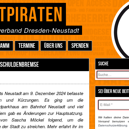
TPIRATEN
sverband Dresden-Neustadt
RAMM
TERMINE
ÜBER UNS
SPENDEN
E SCHULDENBREMSE
SUCHE
Suchen
SEI ÜBER NEUE BEI
rats Neustadt am 9. Dezember 2024 befasste
zen und Kürzungen. Es ging um die
radparkhaus am Bahnhof Neustadt und viel
em gab es Änderungen zur Hauptsatzung.
Wir halten deine Daten
 von Sascha Möckel folgend, um die
Versand benutzen w
er Stadt zu streichen. Mehr erfahrt ihr im
Datenschutzerklärung.