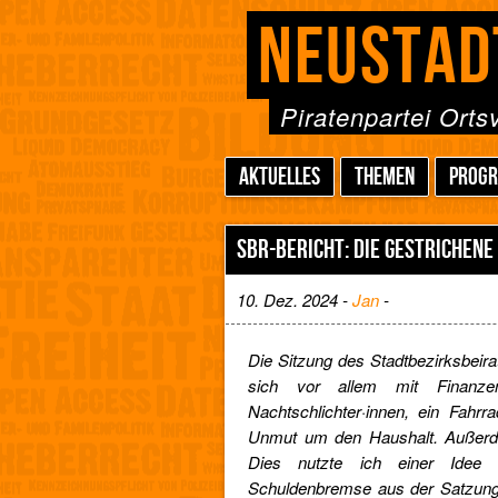
NEUSTAD
Piratenpartei Ort
AKTUELLES
THEMEN
PROG
SBR-BERICHT: DIE GESTRICHEN
10. Dez. 2024 -
Jan
-
Die Sitzung des Stadtbezirksbei
sich vor allem mit Finan
Nachtschlichter·innen, ein Fahr
Unmut um den Haushalt. Außerd
Dies nutzte ich einer Idee
Schuldenbremse aus der Satzung d