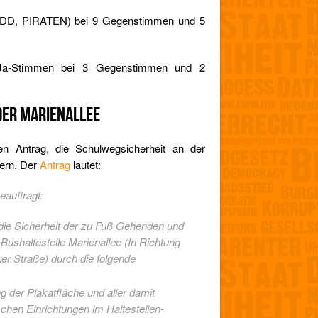
sDD, PIRATEN) bei 9 Gegenstimmen und 5
 Ja-Stimmen bei 3 Gegenstimmen und 2
DER MARIENALLEE
en Antrag, die Schulwegsicherheit an der
sern. Der
Antrag
lautet:
auftragt:
h die Sicherheit der zu Fuß Gehenden und
Bushaltestelle Marienallee (In Richtung
r Straße) durch die folgende
g der Plakatfläche und aller damit
chen Einrichtungen im Haltestellen-