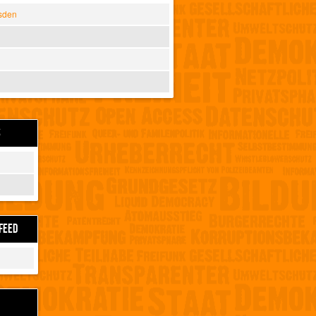
sden
S
FEED