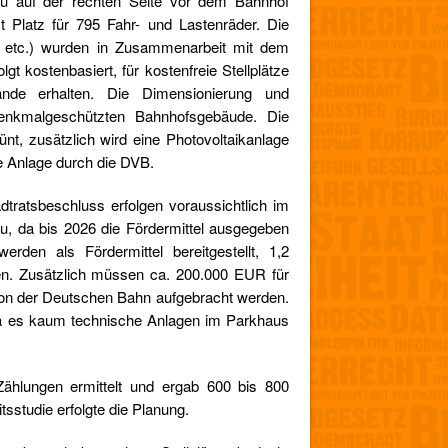
au auf der rechten Seite vor dem Bahnhof
t Platz für 795 Fahr- und Lastenräder. Die
e etc.) wurden in Zusammenarbeit mit dem
lgt kostenbasiert, für kostenfreie Stellplätze
tände erhalten. Die Dimensionierung und
denkmalgeschützten Bahnhofsgebäude. Die
t, zusätzlich wird eine Photovoltaikanlage
die Anlage durch die DVB.
tratsbeschluss erfolgen voraussichtlich im
au, da bis 2026 die Fördermittel ausgegeben
rden als Fördermittel bereitgestellt, 1,2
ellen. Zusätzlich müssen ca. 200.000 EUR für
von der Deutschen Bahn aufgebracht werden.
 da es kaum technische Anlagen im Parkhaus
ählungen ermittelt und ergab 600 bis 800
tsstudie erfolgte die Planung.