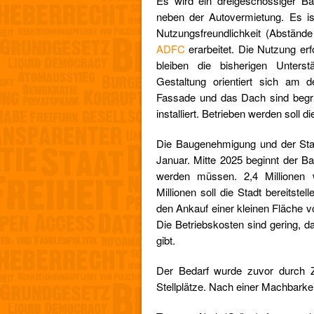
Es wird ein dreigeschossiger B
neben der Autovermietung. Es is
Nutzungsfreundlichkeit (Abständ
ADFC
erarbeitet. Die Nutzung erfo
bleiben die bisherigen Unters
Gestaltung orientiert sich am 
Fassade und das Dach sind begrün
installiert. Betrieben werden soll 
Die Baugenehmigung und der Stad
Januar. Mitte 2025 beginnt der B
werden müssen. 2,4 Millionen we
Millionen soll die Stadt bereitst
den Ankauf einer kleinen Fläche 
Die Betriebskosten sind gering,
gibt.
Der Bedarf wurde zuvor durch Z
Stellplätze. Nach einer Machbarkei