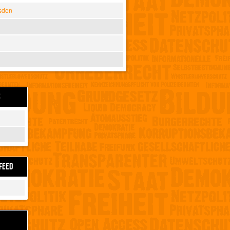
sden
S
FEED