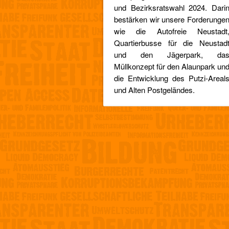
und Bezirksratswahl 2024. Dari
bestärken wir unsere Forderunge
wie die Autofreie Neustadt
Quartierbusse für die Neustad
und den Jägerpark, da
Müllkonzept für den Alaunpark un
die Entwicklung des Putzi-Areal
und Alten Postgeländes.