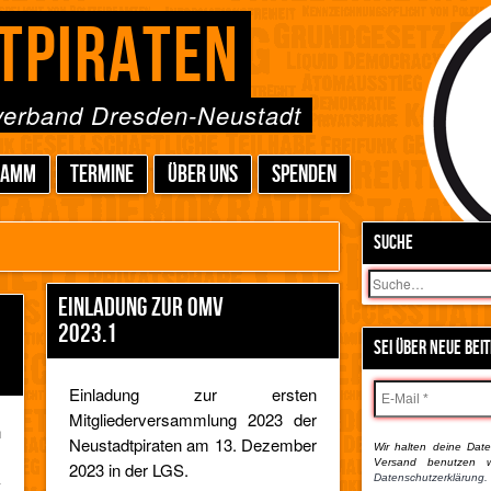
TPIRATEN
sverband Dresden-Neustadt
RAMM
TERMINE
ÜBER UNS
SPENDEN
SUCHE
Suchen
EINLADUNG ZUR OMV
2023.1
SEI ÜBER NEUE BEI
Einladung zur ersten
Mitgliederversammlung 2023 der
n
Neustadtpiraten am 13. Dezember
Wir halten deine Daten
s
Versand benutzen w
2023 in der LGS.
-
Datenschutzerklärung.