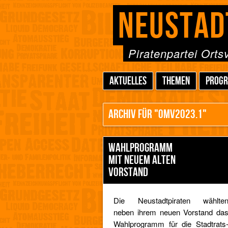
NEUSTAD
Piratenpartei Ort
AKTUELLES
THEMEN
PROG
ARCHIV FÜR "OMV2023.1"
WAHLPROGRAMM
MIT NEUEM ALTEN
VORSTAND
Die Neustadtpiraten wählte
neben ihrem neuen Vorstand da
Wahlprogramm für die Stadtrats