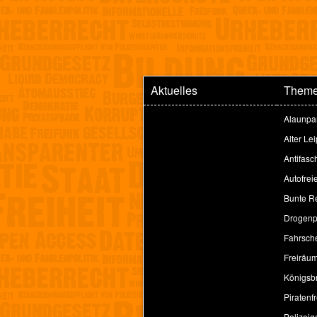
Aktuelles
Them
Alaunpa
Alter Le
Antifasc
Autofrei
Bunte Re
Drogenpo
Fahrsche
Freiräu
Königsbr
Piratenfr
Polizeig