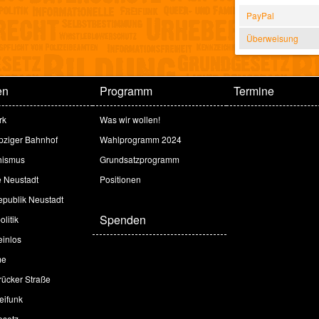
PayPal
Überweisung
en
Programm
Termine
rk
Was wir wollen!
ipziger Bahnhof
Wahlprogramm 2024
hismus
Grundsatzprogramm
e Neustadt
Positionen
publik Neustadt
Spenden
litik
inlos
me
ücker Straße
eifunk
esetz