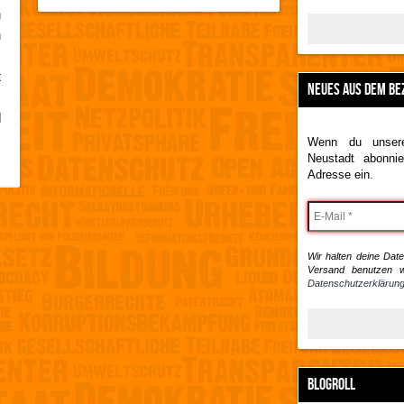
n
n
,
t
NEUES AUS DEM BE
s
d
s
Wenn du unsere
Neustadt abonnie
Adresse ein.
Wir halten deine Daten
Versand benutzen w
Datenschutzerklärung
BLOGROLL