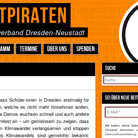
TPIRATEN
sverband Dresden-Neustadt
RAMM
TERMINE
ÜBER UNS
SPENDEN
SUCHE
Suchen
SEI ÜBER NEUE BEI
dass Schüler·innen in Dresden erstmalig für
en, welche es nicht mehr hinnehmen wollen,
 Die Demos wuchsen schnell und auch andere
otest an – um gemeinsam zu zeigen, dass
Wir halten deine Daten
en Klimawandel verlangsamen und stoppen
Versand benutzen w
des Klimawandels sind gemeinhin bekannt:
Datenschutzerklärung.