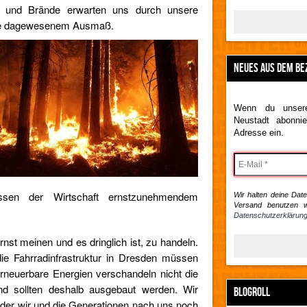
en und Brände erwarten uns durch unsere
nie dagewesenem Ausmaß.
NEUES AUS DEM BE
Wenn du unsere
Neustadt abonnie
Adresse ein.
eressen der Wirtschaft ernstzunehmendem
Wir halten deine Daten
Versand benutzen w
Datenschutzerklärung
nst meinen und es dringlich ist, zu handeln.
die Fahrradinfrastruktur in Dresden müssen
Erneuerbare Energien verschandeln nicht die
nd sollten deshalb ausgebaut werden. Wir
BLOGROLL
n der wir und die Generationen nach uns noch