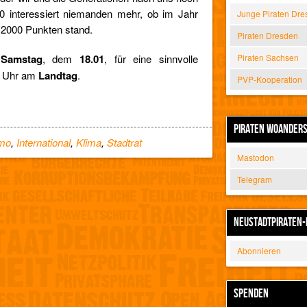
 interessiert niemanden mehr, ob im Jahr
Junge Piraten Dre
12000 Punkten stand.
Piraten Dresden
m
Samstag
, dem
18.01
, für eine sinnvolle
Piraten Sachsen
Uhr am
Landtag
.
PVP-Kooperation
PIRATEN WOANDER
mo
,
International
,
Klima
,
Stadtrat
Mastodon
Telegram
NEUSTADTPIRATEN-
Abonnieren
SPENDEN