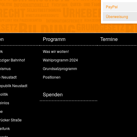
PayPal
Überweisung
en
Programm
Termine
rk
Was wir wollen!
ipziger Bahnhof
Wahlprogramm 2024
hismus
Grundsatzprogramm
e Neustadt
Positionen
publik Neustadt
Spenden
litik
inlos
me
ücker Straße
eifunk
esetz