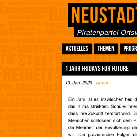
NEUSTAD
Piratenpartei Ort
AKTUELLES
THEMEN
PROG
1 JAHR FRIDAYS FOR FUTURE
13. Jan. 2020 -
tilman
-
Ein Jahr ist es inzwischen her, 
das Klima streikten. Schüler·inn
dass ihre Zukunft zerstört wird.
Menschen schlossen sich dem Pr
die Mehrheit der Bevölkerung d
will. Die gravierenden Folgen 