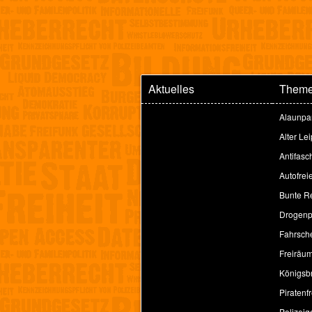
Aktuelles
Them
Alaunpa
Alter Le
Antifasc
Autofrei
Bunte Re
Drogenpo
Fahrsche
Freiräu
Königsbr
Piratenfr
Polizeig