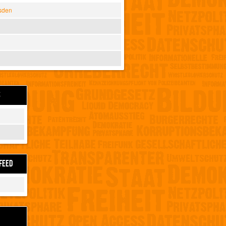
sden
S
FEED