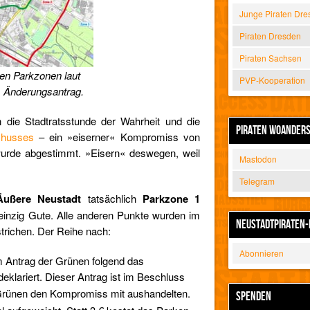
Junge Piraten Dre
Piraten Dresden
Piraten Sachsen
en Parkzonen laut
PVP-Kooperation
 Änderungsantrag.
die Stadtratsstunde der Wahrheit und die
PIRATEN WOANDER
chusses
– ein »eiserner« Kompromiss von
rde abgestimmt. »Eisern« deswegen, weil
Mastodon
Telegram
Äußere Neustadt
tatsächlich
Parkzone 1
 einzig Gute. Alle anderen Punkte wurden im
NEUSTADTPIRATEN-
richen. Der Reihe nach:
Abonnieren
m Antrag der Grünen folgend das
eklariert. Dieser Antrag ist im Beschluss
 Grünen den Kompromiss mit aushandelten.
SPENDEN