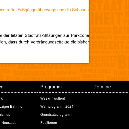
senstraße, Fußgängerüberwege und die Scheune
r der letzten Stadtrats-SItzungen zur Parkzone
 sich, dass durch Verdrängungseffekte die bisher
en
Programm
Termine
rk
Was wir wollen!
ipziger Bahnhof
Wahlprogramm 2024
hismus
Grundsatzprogramm
e Neustadt
Positionen