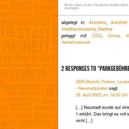
Mit dem Klick auf den Play-Button werden dein
übertragen.
abgelegt in:
Aktuelles
,
Autofrei
Stadtbezirksbeirat
,
Stadtrat
getaggt mit:
CDU
,
Grüne
,
K
Verkehrswende
2 RESPONSES TO “PARKGEBÜH
SBR-Bericht: Parken, Loui
- Neustadtpiraten
sagt:
25. April 2022 um 14:53 Uhr
[…] Neustadt wurde auf eine
1 erklärt. Das bringt es mit
nicht […]