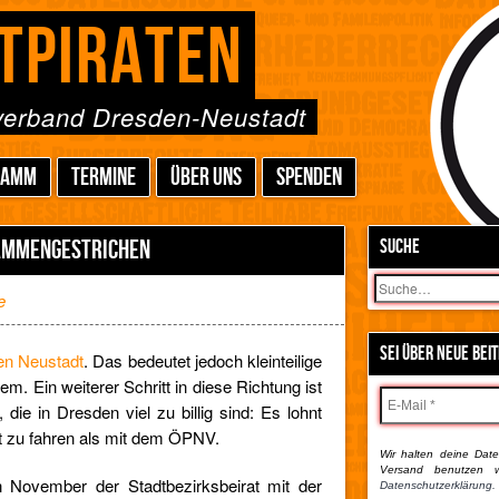
TPIRATEN
sverband Dresden-Neustadt
RAMM
TERMINE
ÜBER UNS
SPENDEN
AMMENGESTRICHEN
SUCHE
Suchen
e
SEI ÜBER NEUE BEI
ien Neustadt
. Das bedeutet jedoch kleinteilige
m. Ein weiterer Schritt in diese Richtung ist
ie in Dresden viel zu billig sind: Es lohnt
dt zu fahren als mit dem ÖPNV.
Wir halten deine Daten
Versand benutzen w
n November der Stadtbezirksbeirat mit der
Datenschutzerklärung.