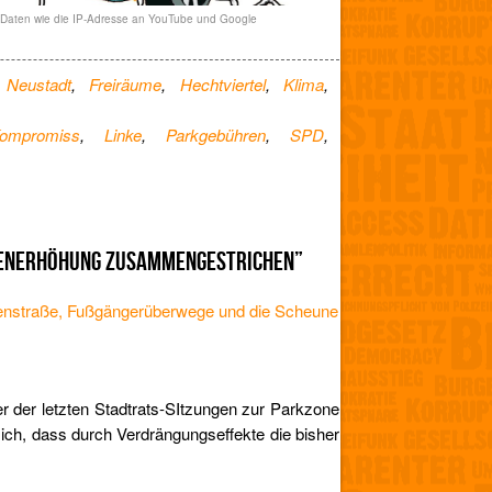
e Daten wie die IP-Adresse an YouTube und Google
e Neustadt
,
Freiräume
,
Hechtviertel
,
Klima
,
ompromiss
,
Linke
,
Parkgebühren
,
SPD
,
RENERHÖHUNG ZUSAMMENGESTRICHEN”
senstraße, Fußgängerüberwege und die Scheune
r der letzten Stadtrats-SItzungen zur Parkzone
 sich, dass durch Verdrängungseffekte die bisher