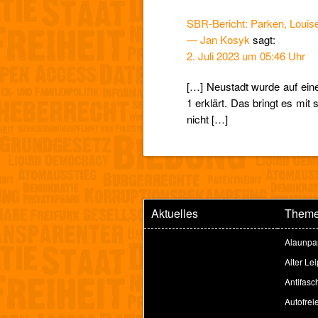
SBR-Bericht: Parken, Loui
— Jan Kosyk
sagt:
2. Juli 2023 um 05:46 Uhr
[…] Neustadt wurde auf eine
1 erklärt. Das bringt es mit
nicht […]
Aktuelles
Them
Alaunpa
Alter Le
Antifasc
Autofrei