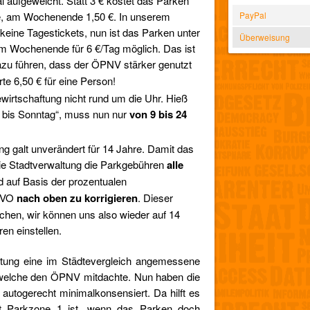
 aufgeweicht. Statt 3 € kostet das Parken
e, am Wochenende 1,50 €. In unserem
PayPal
keine Tagestickets, nun ist das Parken unter
Überweisung
m Wochenende für 6 €/Tag möglich. Das ist
azu führen, dass der ÖPNV stärker genutzt
te 6,50 € für eine Person!
ewirtschaftung nicht rund um die Uhr. Hieß
 bis Sonntag“, muss nun nur
von 9 bis 24
g galt unverändert für 14 Jahre. Damit das
 die Stadtverwaltung die Parkgebühren
alle
 auf Basis der prozentualen
VVO
nach oben zu korrigieren
. Dieser
chen, wir können uns also wieder auf 14
n einstellen.
altung eine im Städtevergleich angemessene
 welche den ÖPNV mitdachte. Nun haben die
autogerecht minimalkonsensiert. Da hilft es
dt Parkzone 1 ist, wenn das Parken doch