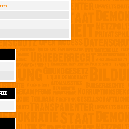
sden
S
FEED