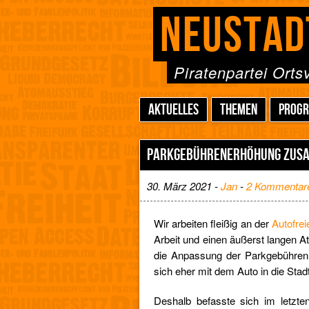
NEUSTAD
Piratenpartei Ort
AKTUELLES
THEMEN
PROG
PARKGEBÜHRENERHÖHUNG ZUS
30. März 2021 -
Jan
-
2 Kommentar
Wir arbeiten fleißig an der
Autofre
Arbeit und einen äußerst langen Ate
die Anpassung der Parkgebühren, d
sich eher mit dem Auto in die Sta
Deshalb befasste sich im letzte