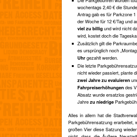
Die Parkgebühren wurden total
wochentags 2,40 € die Stund
Antrag gab es für Parkzone 1 
der Woche für 12 €/Tag und a
viel zu billig
und wird nicht d
wird, kostet doch die Tageskar
Zusätzlich gilt die Parkraumb
es ursprünglich noch „Montag
Uhr
gezahlt werden.
Die letzte Parkgebührensatzun
nicht wieder passiert, plante
zwei Jahre
zu evaluieren
und
Fahrpreiserhöhungen
des 
Absatz wurde ersatzlos gestri
Jahre
zu niedrige
Parkgebühre
Alles in allem hat die Stadtverw
Parkgebührensatzung erarbeitet,
großen Vier diese Satzung wieder 
nicht, dass die Äußere Neusta