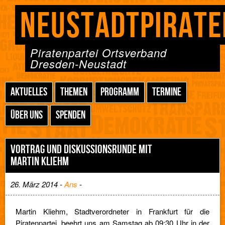
NEUSTADTPIRATE
Piratenpartei Ortsverband
Dresden-Neustadt
AKTUELLES
THEMEN
PROGRAMM
TERMINE
ÜBER UNS
SPENDEN
VORTRAG UND DISKUSSIONSRUNDE MIT
MARTIN KLIEHM
26. März 2014 -
Ans
-
Martin Kliehm, Stadtverordneter in Frankfurt für die
Piratenpartei, beehrt uns am Samstag ab 09:30 Uhr in der