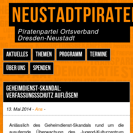
NEUSTADTPIRATE
Piratenpartei Ortsverband
Dresden-Neustadt
AKTUELLES
THEMEN
PROGRAMM
TERMINE
ÜBER UNS
SPENDEN
GEHEIMDIENST-SKANDAL:
VERFASSUNGSSCHUTZ AUFLÖSEN!
13. Mai 2014 -
Ans
-
Anlässlich des Geheimdienst-Skandals rund um die
ausufernde Überwachung des Jugend-Kulturzentrum