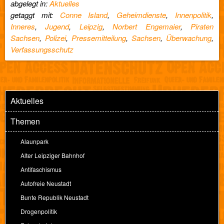
abgelegt in:
Aktuelles
getaggt mit:
Conne Island
,
Geheimdienste
,
Innenpolitik
,
Inneres
,
Jugend
,
Leipzig
,
Norbert Engemaier
,
Piraten
Sachsen
,
Polizei
,
Pressemitteilung
,
Sachsen
,
Überwachung
,
Verfassungsschutz
Aktuelles
Themen
Alaunpark
Alter Leipziger Bahnhof
Antifaschismus
Autofreie Neustadt
Bunte Republik Neustadt
Drogenpolitik