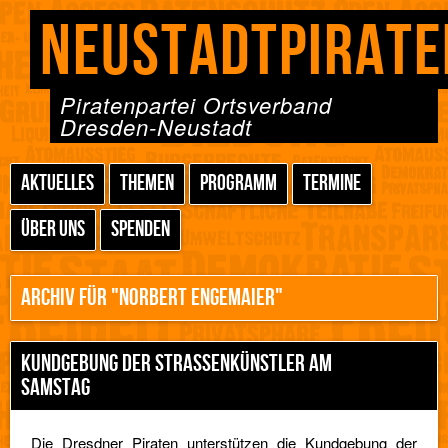
NEUSTADTPIRATE
Piratenpartei Ortsverband
Dresden-Neustadt
AKTUELLES
THEMEN
PROGRAMM
TERMINE
ÜBER UNS
SPENDEN
ARCHIV FÜR "NORBERT ENGEMAIER"
KUNDGEBUNG DER STRASSENKÜNSTLER AM S
AMSTAG
Die Dresdner Piraten unterstützen die Kundgebung der