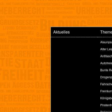
Aktuelles
Them
Alaunpa
Alter Le
Antifasc
Autofrei
Bunte Re
Drogenpo
Fahrsche
Freiräu
Königsbr
Piratenfr
Polizeig