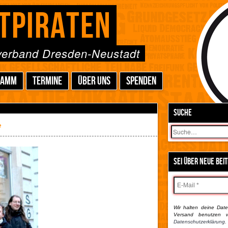
TPIRATEN
sverband Dresden-Neustadt
RAMM
TERMINE
ÜBER UNS
SPENDEN
SUCHE
e
Suchen
SEI ÜBER NEUE BEI
Wir halten deine Daten
Versand benutzen w
Datenschutzerklärung.