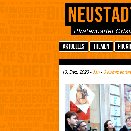
NEUSTAD
Piratenpartei Ort
AKTUELLES
THEMEN
PROG
13. Dez. 2023 -
Jan
-
0 Kommentar