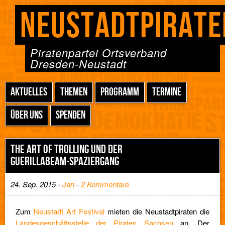
NEUSTADTPIRATE
Piratenpartei Ortsverband
Dresden-Neustadt
AKTUELLES
THEMEN
PROGRAMM
TERMINE
ÜBER UNS
SPENDEN
THE ART OF TROLLING UND DER
GUERILLABEAM-SPAZIERGANG
24. Sep. 2015 -
Jan
-
2 Kommentare
Zum
Neustadt Art Festival
mieten die Neustadtpiraten die
Landesgeschäftsstelle der Piraten Sachsen
an. Der