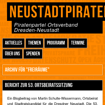
NEUSTADTPIRATE
Piratenpartei Ortsverband
Dresden-Neustadt
AKTUELLES
THEMEN
PROGRAMM
TERMINE
ÜBER UNS
SPENDEN
ARCHIV FÜR "FREIRÄUME"
BERICHT ZUR 53. ORTSBEIRATSSITZUNG
Ein Blogbeitrag von Martin Schulte-Wissermann, Ortsbeirat
und Stadtratskandidat für die Dresdner Neustadt. Die 53.