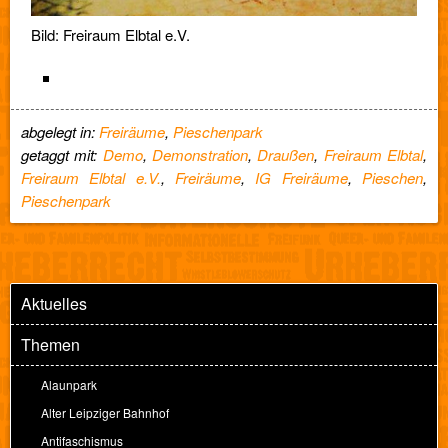
Bild: Freiraum Elbtal e.V.
abgelegt in:
Freiräume
,
Pieschenpark
getaggt mit:
Demo
,
Demonstration
,
Draußen
,
Freiraum Elbtal
,
Freiraum Elbtal e.V.
,
Freiräume
,
IG Freiräume
,
Pieschen
,
Pieschenpark
Aktuelles
Themen
Alaunpark
Alter Leipziger Bahnhof
Antifaschismus