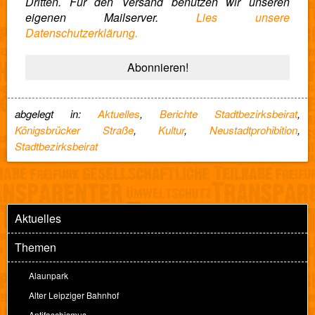
Dritten. Für den Versand benutzen wir unseren
eigenen Mailserver.
Lies unsere
Datenschutzerklärung.
abgelegt in:
Aktuelles
,
Berichte Stadtbezirksbeirat
,
Königsbrücker Straße
,
Kultur
,
Neustadtprohibition
,
Stadtbezirksbeirat
Aktuelles
Themen
Alaunpark
Alter Leipziger Bahnhof
Antifaschismus