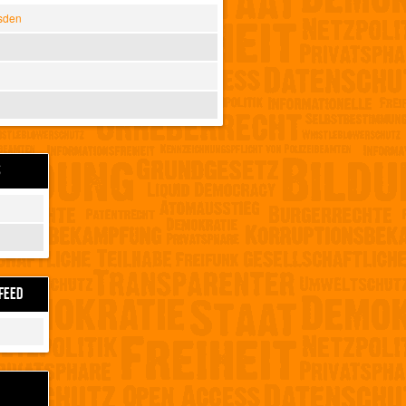
sden
S
FEED