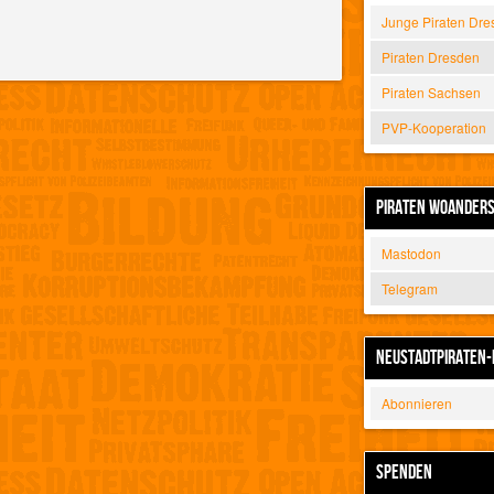
Junge Piraten Dre
Piraten Dresden
Piraten Sachsen
PVP-Kooperation
PIRATEN WOANDER
Mastodon
Telegram
NEUSTADTPIRATEN-
Abonnieren
SPENDEN