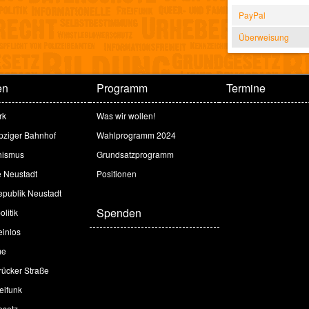
PayPal
Überweisung
en
Programm
Termine
rk
Was wir wollen!
ipziger Bahnhof
Wahlprogramm 2024
hismus
Grundsatzprogramm
e Neustadt
Positionen
publik Neustadt
Spenden
litik
inlos
me
ücker Straße
eifunk
esetz