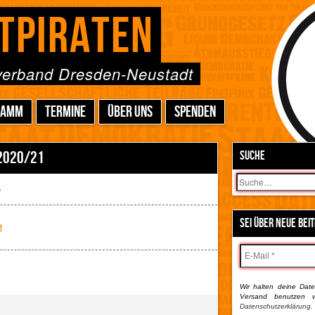
TPIRATEN
sverband Dresden-Neustadt
RAMM
TERMINE
ÜBER UNS
SPENDEN
2020/21
SUCHE
Suchen
e
SEI ÜBER NEUE BEI
1
Wir halten deine Daten
Versand benutzen w
Datenschutzerklärung.