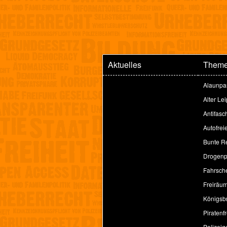
Aktuelles
Them
Alaunpa
Alter Le
Antifasc
Autofrei
Bunte Re
Drogenpo
Fahrsche
Freiräu
Königsbr
Piratenfr
Polizeig