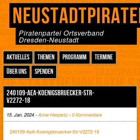
NEUSTADTPIRATE
Piratenpartei Ortsverband
Dresden-Neustadt
AKTUELLES
THEMEN
PROGRAMM
TERMINE
ÜBER UNS
SPENDEN
240109-AEA-KOENIGSBRUECKER-STR-
V2272-18
15. Jan. 2024 -
Anne Herpertz
-
0 Kommentare
240109-AeA-Koenigsbruecker-Str-V2272-18