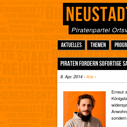
NEUSTAD
Piratenpartei Ort
AKTUELLES
THEMEN
PROG
PIRATEN FORDERN SOFORTIGE S
8. Apr. 2014 -
Ans
-
Erneut s
Königs
widers
Anwohn
sondern