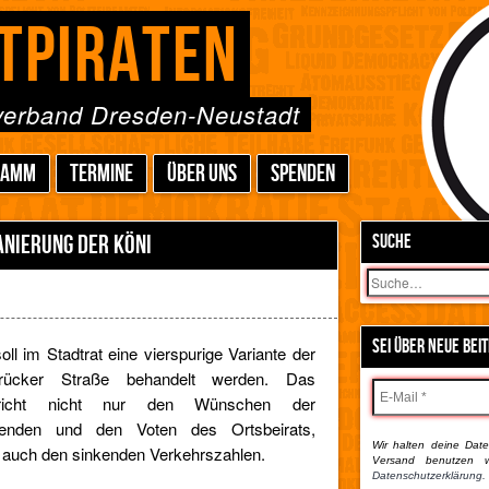
TPIRATEN
sverband Dresden-Neustadt
RAMM
TERMINE
ÜBER UNS
SPENDEN
ANIERUNG DER KÖNI
SUCHE
Suchen
SEI ÜBER NEUE BEI
oll im Stadtrat eine vierspurige Variante der
brücker Straße behandelt werden. Das
pricht nicht nur den Wünschen der
enden und den Voten des Ortsbeirats,
Wir halten deine Daten
 auch den sinkenden Verkehrszahlen.
Versand benutzen w
Datenschutzerklärung.