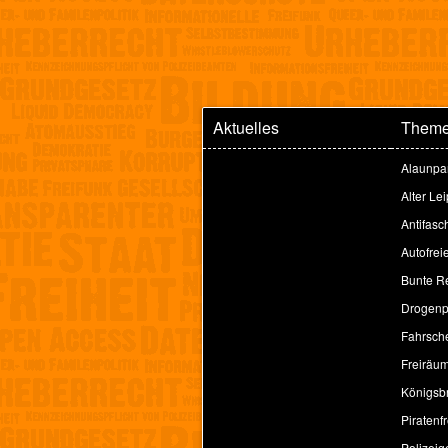
Aktuelles
Them
Alaunpa
Alter Le
Antifasc
Autofrei
Bunte Re
Drogenpo
Fahrsche
Freiräu
Königsbr
Piratenfr
Polizeig