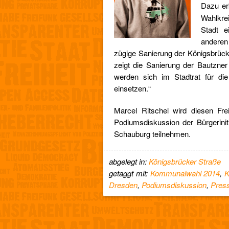
Dazu er
Wahlkre
Stadt e
anderen
zügige Sanierung der Königsbrüc
zeigt die Sanierung der Bautzne
werden sich im Stadtrat für die
einsetzen.“
Marcel Ritschel wird diesen Frei
Podiumsdiskussion der Bürgerini
Schauburg teilnehmen.
abgelegt in:
Königsbrücker Straße
getaggt mit:
Kommunalwahl 2014
,
K
Dresden
,
Podiumsdiskussion
,
Pres