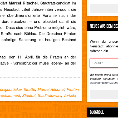
klärt
Marcel Ritschel
, Stadtratskandidat im
is Neustadt: „Seit Jahrzehnten versucht die
ine überdimensionierte Variante nach der
 durchzusetzen – und blockiert damit die
NEUES AUS DEM BE
ker. Dass dies ohne Probleme möglich wäre,
r Straße nach Bühlau. Die Dresdner Piraten
 sofortige Sanierung im heutigen Bestand
Wenn du unsere
Neustadt abonnie
Adresse ein.
tag, den 11. April, für die Piraten an der
tiative »Königsbrücker muss leben!« an der
Wir halten deine Daten
Versand benutzen w
Datenschutzerklärung
önigsbrücker Straße
,
Marcel Ritschel
,
Piraten
sestatement
,
Stadtrat
,
Stadtratswahl
,
Verkehr
BLOGROLL