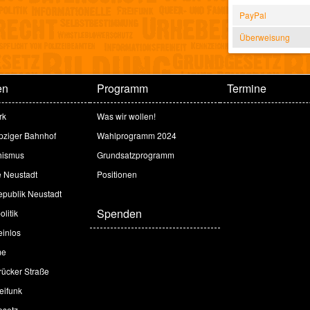
PayPal
Überweisung
en
Programm
Termine
rk
Was wir wollen!
ipziger Bahnhof
Wahlprogramm 2024
hismus
Grundsatzprogramm
e Neustadt
Positionen
publik Neustadt
Spenden
litik
inlos
me
ücker Straße
eifunk
esetz