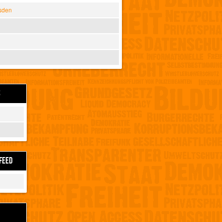
sden
S
FEED