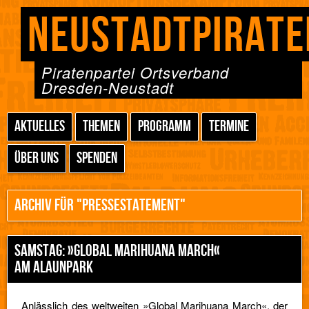
NEUSTADTPIRATE
Piratenpartei Ortsverband
Dresden-Neustadt
AKTUELLES
THEMEN
PROGRAMM
TERMINE
ÜBER UNS
SPENDEN
ARCHIV FÜR "PRESSESTATEMENT"
SAMSTAG: »GLOBAL MARIHUANA MARCH«
AM ALAUNPARK
Anlässlich des weltweiten »Global Marihuana March«, der