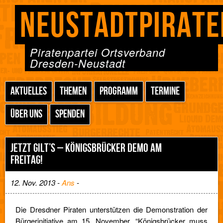
NEUSTADTPIRATE
Piratenpartei Ortsverband
Dresden-Neustadt
AKTUELLES
THEMEN
PROGRAMM
TERMINE
ÜBER UNS
SPENDEN
JETZT GILT’S – KÖNIGSBRÜCKER DEMO AM
FREITAG!
12. Nov. 2013 -
Ans
-
Die Dresdner Piraten unterstützen die Demonstration der
Bürgerinitiative am 15. November, “Königsbrücker muss