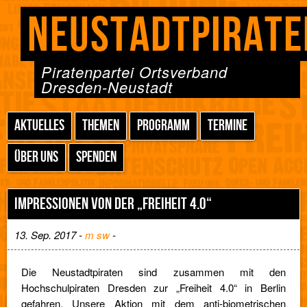
NEUSTADTPIRATE
Piratenpartei Ortsverband
Dresden-Neustadt
AKTUELLES
THEMEN
PROGRAMM
TERMINE
ÜBER UNS
SPENDEN
IMPRESSIONEN VON DER „FREIHEIT 4.0“
13. Sep. 2017 -
m sw
-
Die Neustadtpiraten sind zusammen mit den
Hochschulpiraten Dresden zur „Freiheit 4.0“ in Berlin
gefahren. Unsere Aktion mit dem anti-biometrischen