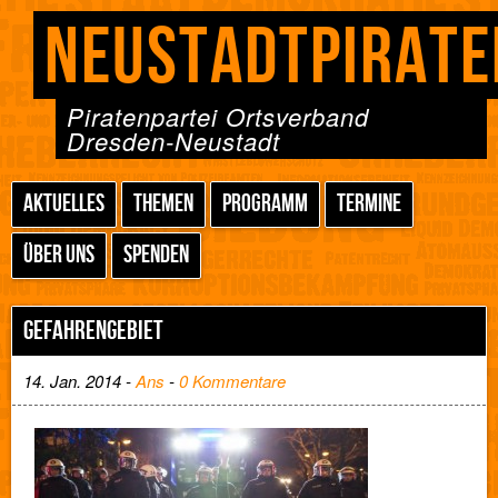
NEUSTADTPIRATE
Piratenpartei Ortsverband
Dresden-Neustadt
AKTUELLES
THEMEN
PROGRAMM
TERMINE
ÜBER UNS
SPENDEN
GEFAHRENGEBIET
14. Jan. 2014 -
Ans
-
0 Kommentare