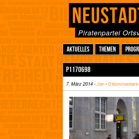
NEUSTAD
Piratenpartei Ort
AKTUELLES
THEMEN
PROG
P1170698
7. März 2014 -
Jan
-
0 Kommentare