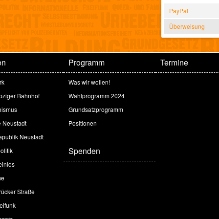
PayPal
Überweisung
en
Programm
Termine
rk
Was wir wollen!
ipziger Bahnhof
Wahlprogramm 2024
hismus
Grundsatzprogramm
e Neustadt
Positionen
publik Neustadt
Spenden
litik
inlos
me
ücker Straße
eifunk
esetz