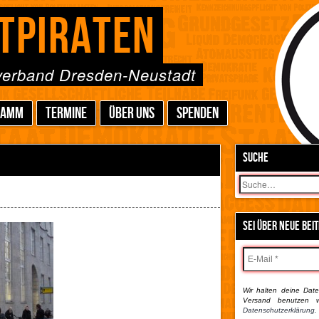
TPIRATEN
sverband Dresden-Neustadt
RAMM
TERMINE
ÜBER UNS
SPENDEN
SUCHE
Suchen
SEI ÜBER NEUE BEI
Wir halten deine Daten
Versand benutzen w
Datenschutzerklärung.