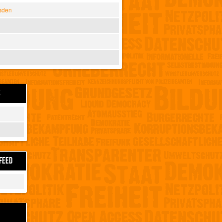
sden
S
FEED