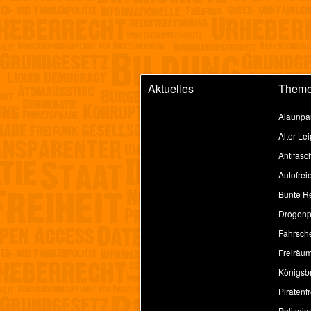
Aktuelles
Them
Alaunpa
Alter Le
Antifasc
Autofrei
Bunte Re
Drogenpo
Fahrsche
Freiräu
Königsbr
Piratenfr
Polizeig