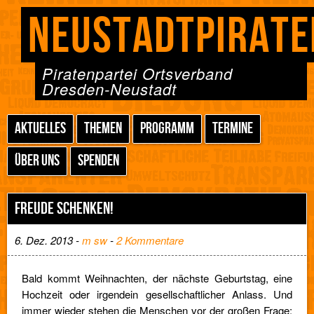
NEUSTADTPIRATE
Piratenpartei Ortsverband
Dresden-Neustadt
AKTUELLES
THEMEN
PROGRAMM
TERMINE
ÜBER UNS
SPENDEN
FREUDE SCHENKEN!
6. Dez. 2013 -
m sw
-
2 Kommentare
Bald kommt Weihnachten, der nächste Geburtstag, eine
Hochzeit oder irgendein gesellschaftlicher Anlass. Und
immer wieder stehen die Menschen vor der großen Frage: