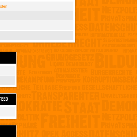
sden
S
FEED