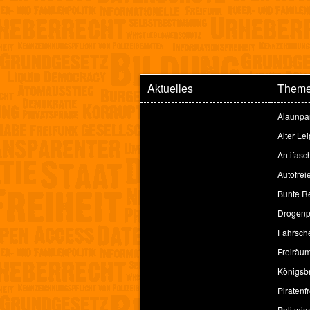
Aktuelles
Them
Alaunpa
Alter Le
Antifasc
Autofrei
Bunte Re
Drogenpo
Fahrsche
Freiräu
Königsbr
Piratenfr
Polizeig