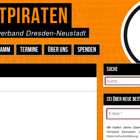
TPIRATEN
sverband Dresden-Neustadt
RAMM
TERMINE
ÜBER UNS
SPENDEN
SUCHE
Suchen
SEI ÜBER NEUE BEI
Wir halten deine Daten
Versand benutzen w
Datenschutzerklärung.