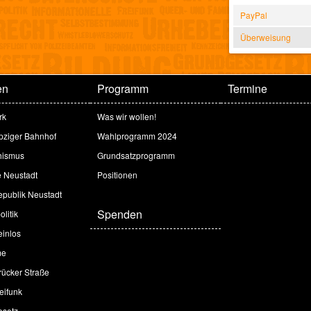
PayPal
Überweisung
en
Programm
Termine
rk
Was wir wollen!
ipziger Bahnhof
Wahlprogramm 2024
hismus
Grundsatzprogramm
e Neustadt
Positionen
publik Neustadt
Spenden
litik
inlos
me
ücker Straße
eifunk
esetz