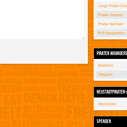
Junge Piraten Dre
Piraten Dresden
Piraten Sachsen
PVP-Kooperation
PIRATEN WOANDER
Mastodon
Telegram
NEUSTADTPIRATEN-
Abonnieren
SPENDEN