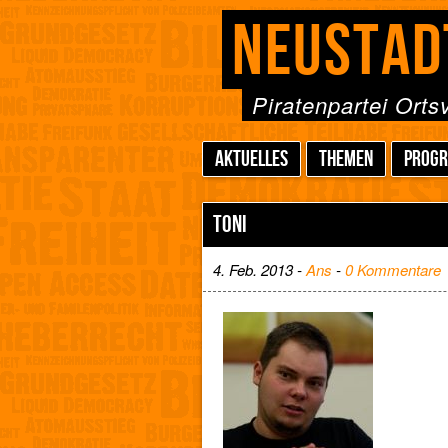
NEUSTAD
Piratenpartei Ort
AKTUELLES
THEMEN
PROG
TONI
4. Feb. 2013 -
Ans
-
0 Kommentare