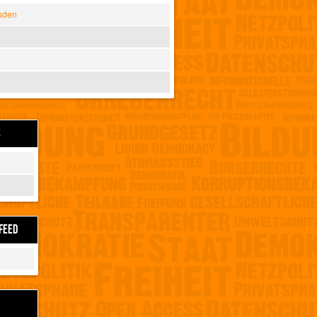
sden
S
FEED