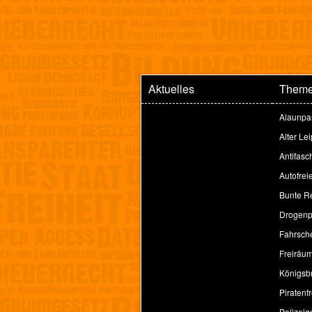
Aktuelles
Them
Alaunpa
Alter Le
Antifasc
Autofrei
Bunte Re
Drogenpo
Fahrsche
Freiräu
Königsbr
Piratenfr
Polizeig