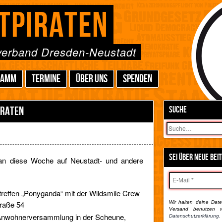
TPIRATEN
sverband Dresden-Neustadt
RAMM
TERMINE
ÜBER UNS
SPENDEN
IRATEN
SUCHE
Suchen
SEI ÜBER NEUE BEI
man diese Woche auf Neustadt- und andere
effen „Ponyganda“ mit der Wildsmile Crew
traße 54
Wir halten deine Daten
Versand benutzen w
nwohnerversammlung in der Scheune,
Datenschutzerklärung.