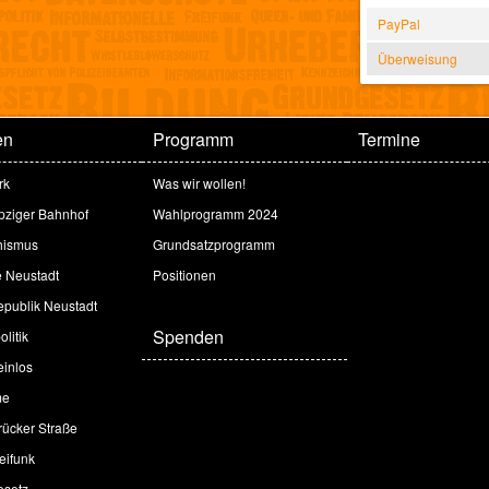
PayPal
Überweisung
en
Programm
Termine
rk
Was wir wollen!
ipziger Bahnhof
Wahlprogramm 2024
hismus
Grundsatzprogramm
e Neustadt
Positionen
publik Neustadt
Spenden
litik
inlos
me
ücker Straße
eifunk
esetz