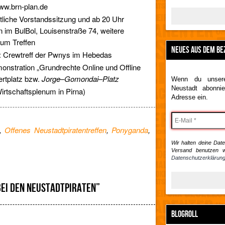
www.brn-plan.de
iche Vorstandssitzung und ab 20 Uhr
n im BulBol, Louisenstraße 74, weitere
zum Treffen
NEUES AUS DEM BE
Crewtreff der Pwnys im Hebedas
stration „Grundrechte Online und Offline
ertplatz bzw.
Jorge
–
Gomondai
–
Platz
Wenn du unsere
Neustadt abonnie
rtschaftsplenum in Pirna)
Adresse ein.
,
Offenes Neustadtpiratentreffen
,
Ponyganda
,
Wir halten deine Daten
Versand benutzen w
Datenschutzerklärung
BEI DEN NEUSTADTPIRATEN”
BLOGROLL