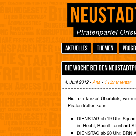
NEUSTAD
Piratenpartei Ort
AKTUELLES
THEMEN
PROG
DIE WOCHE BEI DEN NEUSTADTP
4. Juni 2012 -
Ans
-
1 Kommentar
Hier ein kurzer Überblick, wo 
Piraten treffen kann:
DIENSTAG ab 19 Uhr: Squadtr
im Hecht, Rudolf-Leonhard-S
DIENSTAG ab 20 Uhr: BRN A