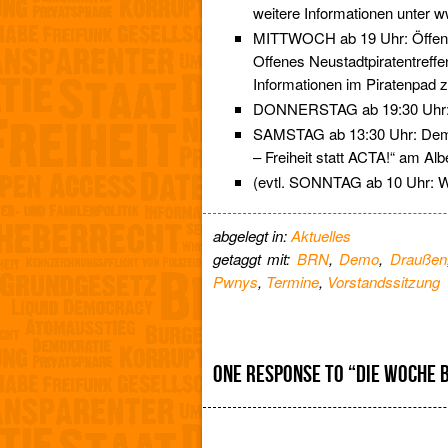
weitere Informationen unter 
MITTWOCH ab 19 Uhr: Öffentl
Offenes Neustadtpiratentreffe
Informationen im Piratenpad 
DONNERSTAG ab 19:30 Uhr: 
SAMSTAG ab 13:30 Uhr: Demon
– Freiheit statt ACTA!“ am Alb
(evtl. SONNTAG ab 10 Uhr: Wi
abgelegt in:
Aktuelles
getaggt mit:
BRN
,
Demo
,
Draußen
Pwnys
,
Termine
,
Vorstandssitzung
ONE RESPONSE TO “DIE WOCHE 