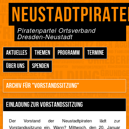
NEUSTADTPIRATE
Piratenpartei Ortsverband
Dresden-Neustadt
AKTUELLES
THEMEN
PROGRAMM
TERMINE
ÜBER UNS
SPENDEN
ARCHIV FÜR "VORSTANDSSITZUNG"
EINLADUNG ZUR VORSTANDSSITZUNG
Der Vorstand der Neustadtpiraten lädt zur
Vorstandssitzung ein. Wann? Mittwoch, den 20. Januar