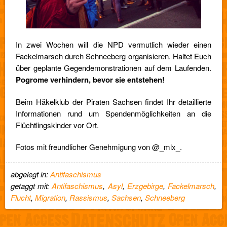
In zwei Wochen will die NPD vermutlich wieder einen
Fackelmarsch durch Schneeberg organisieren. Haltet Euch
über geplante Gegendemonstrationen auf dem Laufenden.
Pogrome verhindern, bevor sie entstehen!
Beim Häkelklub der Piraten Sachsen findet Ihr detaillierte
Informationen rund um Spendenmöglichkeiten an die
Flüchtlingskinder vor Ort.
Fotos mit freundlicher Genehmigung von @_mlx_.
abgelegt in:
Antifaschismus
getaggt mit:
Antifaschismus
,
Asyl
,
Erzgebirge
,
Fackelmarsch
,
Flucht
,
Migration
,
Rassismus
,
Sachsen
,
Schneeberg