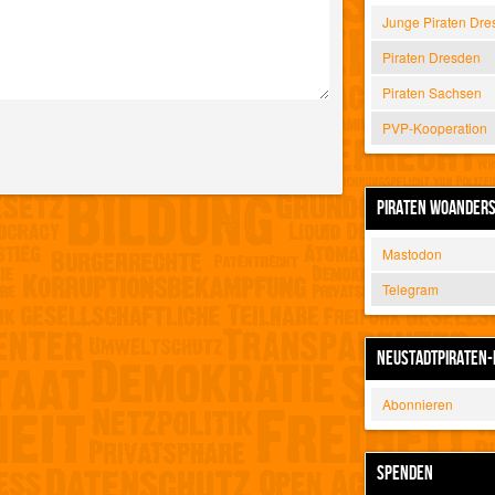
Junge Piraten Dre
Piraten Dresden
Piraten Sachsen
PVP-Kooperation
PIRATEN WOANDER
Mastodon
Telegram
NEUSTADTPIRATEN-
Abonnieren
SPENDEN