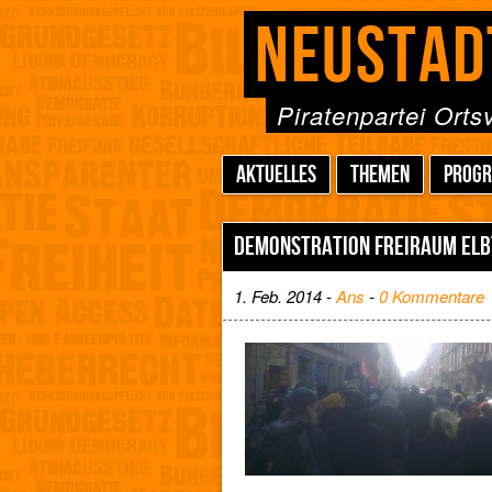
NEUSTAD
Piratenpartei Ort
AKTUELLES
THEMEN
PROG
DEMONSTRATION FREIRAUM ELBT
1. Feb. 2014 -
Ans
-
0 Kommentare