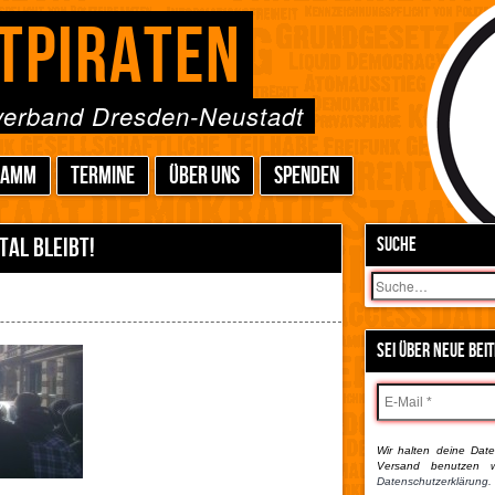
TPIRATEN
sverband Dresden-Neustadt
RAMM
TERMINE
ÜBER UNS
SPENDEN
AL BLEIBT!
SUCHE
Suchen
SEI ÜBER NEUE BEI
Wir halten deine Daten
Versand benutzen w
Datenschutzerklärung.