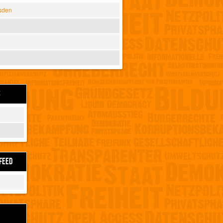
sden
S
FEED