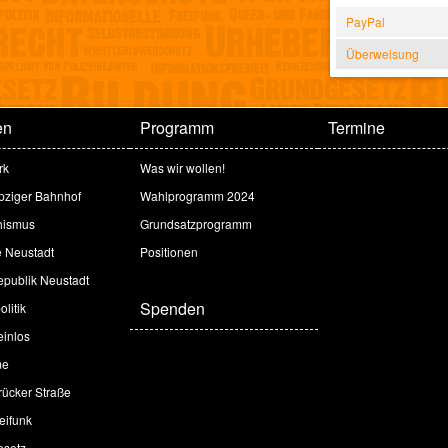
PayPal
Überweisung
en
Programm
Termine
rk
Was wir wollen!
ipziger Bahnhof
Wahlprogramm 2024
hismus
Grundsatzprogramm
e Neustadt
Positionen
publik Neustadt
Spenden
litik
inlos
me
ücker Straße
eifunk
esetz