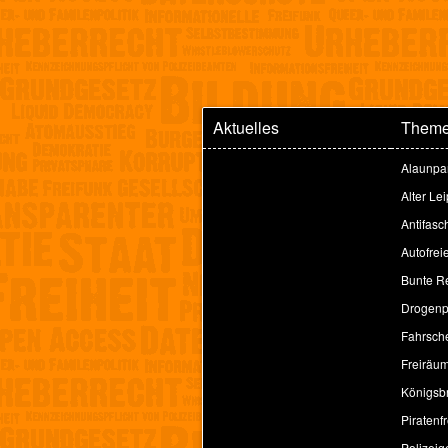
Aktuelles
Them
Alaunpa
Alter Le
Antifasc
Autofrei
Bunte Re
Drogenpo
Fahrsche
Freiräu
Königsbr
Piratenfr
Polizeig