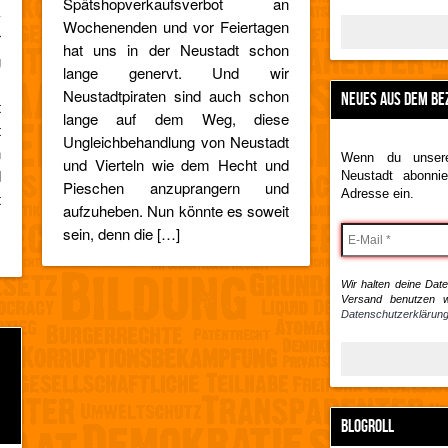
Spätshopverkaufsverbot an
-
Wochenenden und vor Feiertagen
r
hat uns in der Neustadt schon
g
lange genervt. Und wir
,
Neustadtpiraten sind auch schon
NEUES AUS DEM BE
t
lange auf dem Weg, diese
t
Ungleichbehandlung von Neustadt
n
Wenn du unsere
und Vierteln wie dem Hecht und
d
Neustadt abonnie
Pieschen anzuprangern und
Adresse ein.
t
aufzuheben. Nun könnte es soweit
m
sein, denn die […]
Wir halten deine Daten
Versand benutzen w
Datenschutzerklärung
BLOGROLL