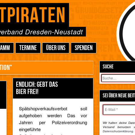
TPIRATEN
sverband Dresden-Neustadt
RAMM
TERMINE
ÜBER UNS
SPENDEN
TION"
SUCHE
Suchen
ENDLICH: GEBT DAS
BIER FREI!
SEI ÜBER NEUE BEI
Spätshopverkaufsverbot soll
aufgehoben werden Das vor
,
Jahren per Polizeiverordnung
Wir halten deine Daten
,
Versand benutzen w
eingeführte
m
Datenschutzerklärung.