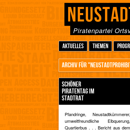
NEUSTAD
Piratenpartei Ort
AKTUELLES
THEMEN
PROG
ARCHIV FÜR "NEUSTADTPROHIBI
SCHÖNER
PIRATENTAG IM
STADTRAT
Pfandringe, Neustadtkümmerer
umweltfreundliche Elbquerung
Quartierbus . . . Bericht aus de