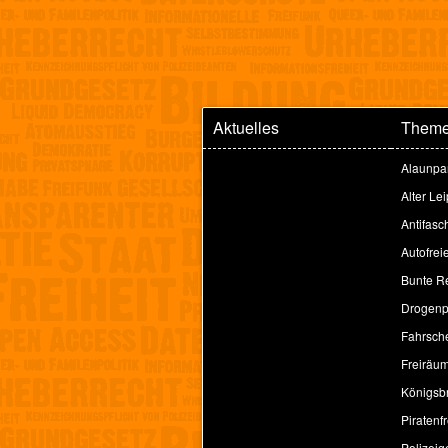
Aktuelles
Them
Alaunpa
Alter Le
Antifasc
Autofrei
Bunte Re
Drogenpo
Fahrsche
Freiräu
Königsbr
Piratenfr
Polizeig