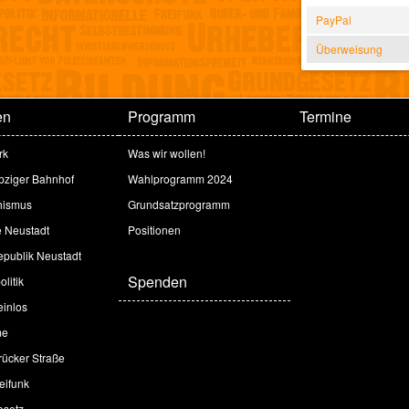
PayPal
Überweisung
en
Programm
Termine
rk
Was wir wollen!
ipziger Bahnhof
Wahlprogramm 2024
hismus
Grundsatzprogramm
e Neustadt
Positionen
publik Neustadt
Spenden
litik
inlos
me
ücker Straße
eifunk
esetz