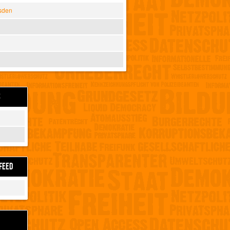
sden
S
FEED