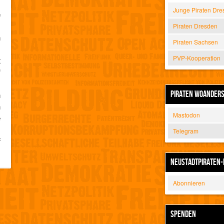
Junge Piraten Dre
e
)
Piraten Dresden
n
Piraten Sachsen
s
PVP-Kooperation
t
“
,
PIRATEN WOANDER
n
h
Mastodon
e
s
Telegram
f
NEUSTADTPIRATEN-
Abonnieren
SPENDEN