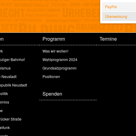
PayPal
Überweisung
en
Programm
Termine
rk
Was wir wollen!
ipziger Bahnhof
Wahlprogramm 2024
hismus
Grundsatzprogramm
e Neustadt
Positionen
publik Neustadt
Spenden
litik
inlos
me
ücker Straße
eifunk
esetz