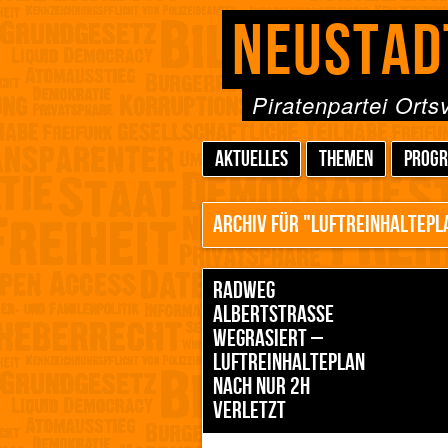
NEUSTAD
Piratenpartei Ort
AKTUELLES
THEMEN
PROG
ARCHIV FÜR "LUFTREINHALTEPL
RADWEG
ALBERTSTRASSE W
EGRASIERT – L
UFTREINHALTEPLAN N
ACH NUR 2H V
ERLETZT