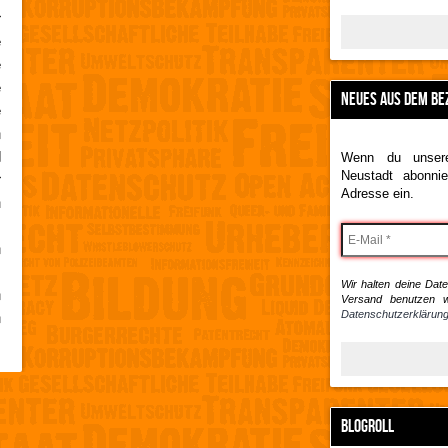
r
e
e
e
NEUES AUS DEM BE
e
n
d
Wenn du unsere
r
Neustadt abonnie
Adresse ein.
h
.
n
m
Wir halten deine Daten
n
Versand benutzen w
n
Datenschutzerklärung
BLOGROLL