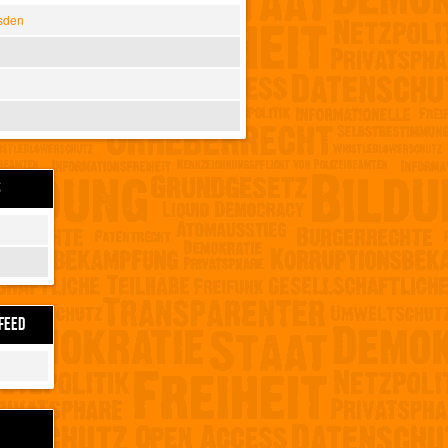
sden
S
FEED