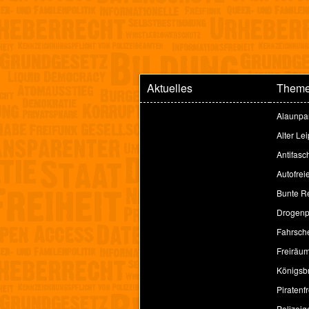
Aktuelles
Them
Alaunpa
Alter Le
Antifasc
Autofrei
Bunte Re
Drogenpo
Fahrsche
Freiräu
Königsbr
Piratenfr
Polizeig