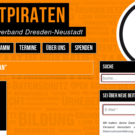
TPIRATEN
sverband Dresden-Neustadt
RAMM
TERMINE
ÜBER UNS
SPENDEN
AN"
SUCHE
Suchen
SEI ÜBER NEUE BEI
Wir halten deine Daten
Versand benutzen w
Datenschutzerklärung.