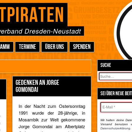
TPIRATEN
sverband Dresden-Neustadt
RAMM
TERMINE
ÜBER UNS
SPENDEN
SUCHE
Suchen
GEDENKEN AN JORGE
GOMONDAI
SEI ÜBER NEUE BEI
In der Nacht zum Ostersonntag
m
1991 wurde der 28-jährige, in
e
Mosambik zur Welt gekommene
Wir halten deine Daten
n
Versand benutzen w
Jorge Gomondai am Albertplatz
n
Datenschutzerklärung.