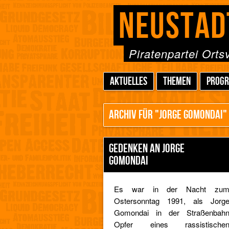
NEUSTAD
Piratenpartei Ort
AKTUELLES
THEMEN
PROG
ARCHIV FÜR "JORGE GOMONDAI"
GEDENKEN AN JORGE
GOMONDAI
Es war in der Nacht zu
Ostersonntag 1991, als Jorg
Gomondai in der Straßenbah
Opfer eines rassistische