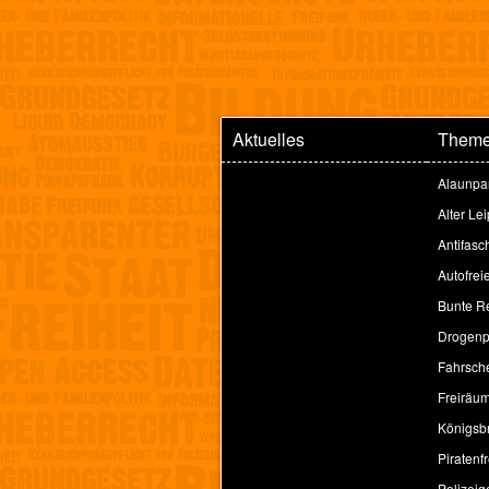
Aktuelles
Them
Alaunpa
Alter Le
Antifasc
Autofrei
Bunte Re
Drogenpo
Fahrsche
Freiräu
Königsbr
Piratenfr
Polizeig