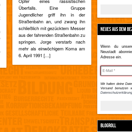
Opfer eines rassistischen
n
Überfalls. Eine Gruppe
-
Jugendlicher griff ihn in der
t
Straßenbahn an, und zwang ihn
m
schließlich mit gezücktem Messer
NEUES AUS DEM BE
n
aus der fahrenden Straßenbahn zu
e
springen. Jorge verstarb nach
,
Wenn du unsere
mehr als einwöchigem Koma am
e
Neustadt abonnie
6. April 1991 […]
Adresse ein.
Wir halten deine Daten
Versand benutzen w
Datenschutzerklärung
BLOGROLL