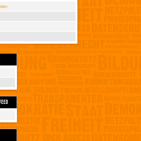
sden
S
FEED