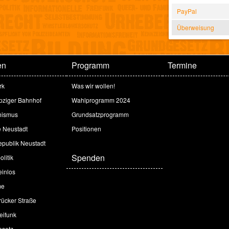
PayPal
Überweisung
en
Programm
Termine
rk
Was wir wollen!
ipziger Bahnhof
Wahlprogramm 2024
hismus
Grundsatzprogramm
e Neustadt
Positionen
publik Neustadt
Spenden
litik
inlos
me
ücker Straße
eifunk
esetz