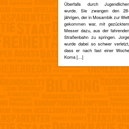
Überfalls durch Jugendliche
wurde. Sie zwangen den 28
jährigen, der in Mosambik zur Wel
gekommen war, mit gezückte
Messer dazu, aus der fahrende
Straßenbahn zu springen. Jorg
wurde dabei so schwer verletzt
dass er nach fast einer Woch
Koma […]