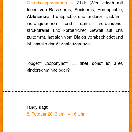
Grundsatzprogramm
. – Zitat: „Wer jedoch mit
Ideen von Ras­sis­mus, Sexis­mus, Homo­pho­bie,
Ableis­mus
, Trans­pho­bie und ande­ren Dis­kri­mi­
nie­rungs­for­men und damit verbundener
struktureller und körperlicher Gewalt auf uns
zukommt, hat sich vom Dialog verabschiedet und
ist jenseits der Akzeptanzgrenze.“
—
„opgez“ „opponyhof“ … aber sonst ist alles
kinderschminke oder?
randy
sagt:
8. Februar 2013 um 14:16 Uhr
—