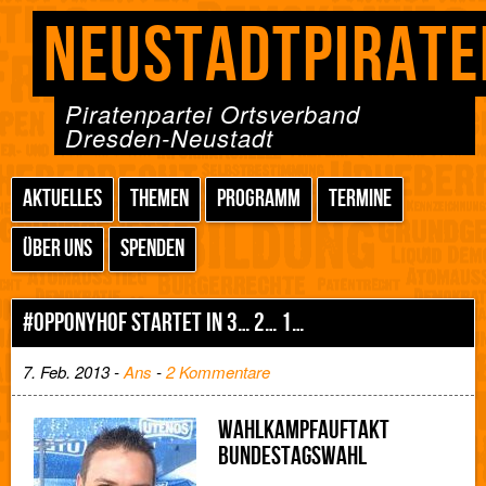
NEUSTADTPIRATE
Piratenpartei Ortsverband
Dresden-Neustadt
AKTUELLES
THEMEN
PROGRAMM
TERMINE
ÜBER UNS
SPENDEN
#OPPONYHOF STARTET IN 3… 2… 1…
7. Feb. 2013 -
Ans
-
2 Kommentare
WAHLKAMPFAUFTAKT
BUNDESTAGSWAHL