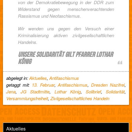
von der Demokratiebewegung in der DDR zum
Widerstand gegen menschenverachtenden
Rassismus und Neofaschismus.
Wir wenden uns gegen den Versuch einer
Kriminalisierung aktiven zivilgesellschaftlichen
Handelns.
UNSERE SOLIDARITÄT GILT PFARRER LOTHAR
KÖNIG
abgelegt in:
Aktuelles
,
Antifaschismus
getaggt mit:
13. Februar
,
Antifaschismus
,
Dresden Nazifrei
,
Jena
,
JG Stadtmitte
,
Lothar König
,
Solibrief
,
Solidarität
,
Versammlungsfreiheit
,
Zivilgesellschaftliches Handeln
Aktuelles