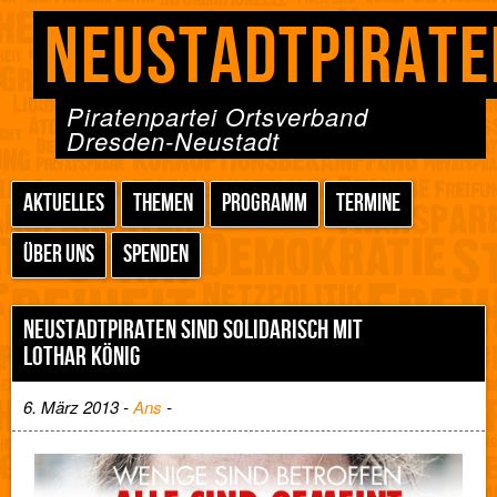
NEUSTADTPIRATE
Piratenpartei Ortsverband
Dresden-Neustadt
AKTUELLES
THEMEN
PROGRAMM
TERMINE
ÜBER UNS
SPENDEN
NEUSTADTPIRATEN SIND SOLIDARISCH MIT
LOTHAR KÖNIG
6. März 2013 -
Ans
-