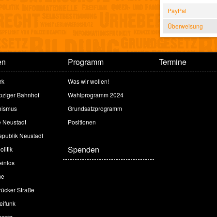
PayPal
Überweisung
en
Programm
Termine
rk
Was wir wollen!
ipziger Bahnhof
Wahlprogramm 2024
hismus
Grundsatzprogramm
e Neustadt
Positionen
publik Neustadt
Spenden
litik
inlos
me
ücker Straße
eifunk
esetz