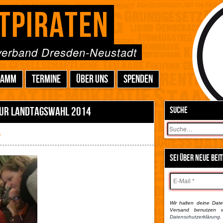
TPIRATEN
sverband Dresden-Neustadt
RAMM
TERMINE
ÜBER UNS
SPENDEN
UR LANDTAGSWAHL 2014
SUCHE
Suchen
e
SEI ÜBER NEUE BEI
Wir halten deine Daten
Versand benutzen w
Datenschutzerklärung.