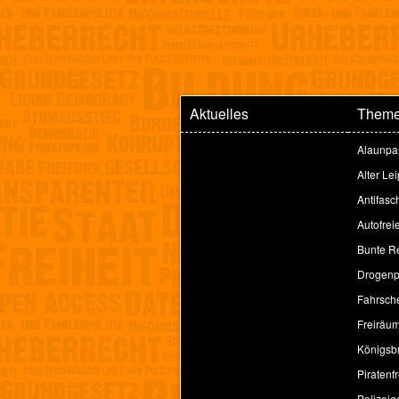
Aktuelles
Them
Alaunpa
Alter Le
Antifasc
Autofrei
Bunte Re
Drogenpo
Fahrsche
Freiräu
Königsbr
Piratenfr
Polizeig