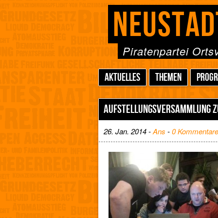
NEUSTAD
Piratenpartei Ort
AKTUELLES
THEMEN
PROG
AUFSTELLUNGSVERSAMMLUNG Z
26. Jan. 2014 -
Ans
-
0 Kommentar