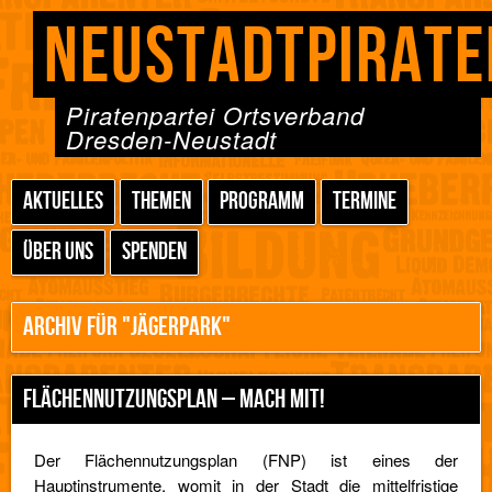
NEUSTADTPIRATE
Piratenpartei Ortsverband
Dresden-Neustadt
AKTUELLES
THEMEN
PROGRAMM
TERMINE
ÜBER UNS
SPENDEN
ARCHIV FÜR "JÄGERPARK"
FLÄCHENNUTZUNGSPLAN – MACH MIT!
Der Flächennutzungsplan (FNP) ist eines der
Hauptinstrumente, womit in der Stadt die mittelfristige