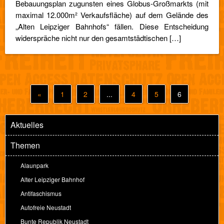
Bebauungsplan zugunsten eines Globus-Großmarkts (mit
maximal 12.000m² Verkaufsfläche) auf dem Gelände des
„Alten Leipziger Bahnhofs“ fällen. Diese Entscheidung
widerspräche nicht nur den gesamtstädtischen […]
«
1
2
...
4
5
6
Aktuelles
Themen
Alaunpark
Alter Leipziger Bahnhof
Antifaschismus
Autofreie Neustadt
Bunte Republik Neustadt