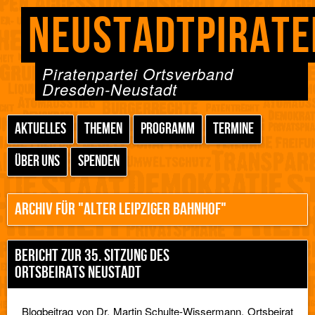
NEUSTADTPIRATE
Piratenpartei Ortsverband
Dresden-Neustadt
AKTUELLES
THEMEN
PROGRAMM
TERMINE
ÜBER UNS
SPENDEN
ARCHIV FÜR "ALTER LEIPZIGER BAHNHOF"
BERICHT ZUR 35. SITZUNG DES
ORTSBEIRATS NEUSTADT
Blogbeitrag von Dr. Martin Schulte-Wissermann, Ortsbeirat