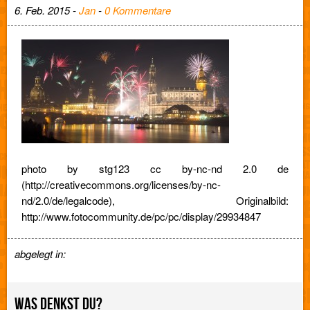
6. Feb. 2015 -
Jan
-
0 Kommentare
photo by stg123 cc by-nc-nd 2.0 de
(http://creativecommons.org/licenses/by-nc-
nd/2.0/de/legalcode), Originalbild:
http://www.fotocommunity.de/pc/pc/display/29934847
abgelegt in:
WAS DENKST DU?