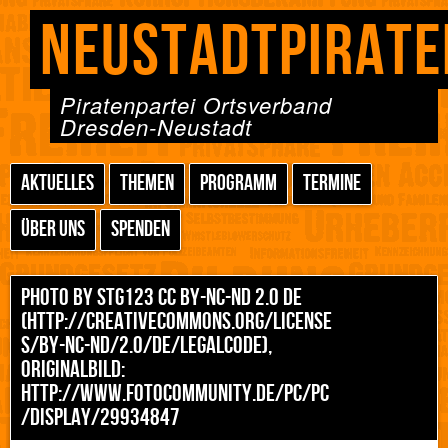
NEUSTADTPIRATE
Piratenpartei Ortsverband
Dresden-Neustadt
AKTUELLES
THEMEN
PROGRAMM
TERMINE
ÜBER UNS
SPENDEN
PHOTO BY STG123 CC BY-NC-ND 2.0 DE
(HTTP://CREATIVECOMMONS.ORG/LICENSE
S/BY-NC-ND/2.0/DE/LEGALCODE),
ORIGINALBILD:
HTTP://WWW.FOTOCOMMUNITY.DE/PC/PC
/DISPLAY/29934847