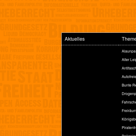
Aktuelles
Them
Alaunpa
Alter Le
Antifasc
Autofrei
Bunte Re
Drogenpo
Fahrsche
Freiräu
Königsbr
Piratenfr
Polizeig