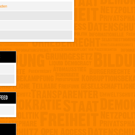
sden
S
FEED