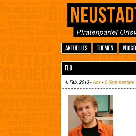
NEUSTAD
Piratenpartei Ort
AKTUELLES
THEMEN
PROG
FLO
4. Feb. 2013 -
Ans
-
0 Kommentare