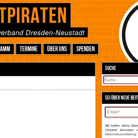
TPIRATEN
sverband Dresden-Neustadt
RAMM
TERMINE
ÜBER UNS
SPENDEN
SUCHE
Suchen
SEI ÜBER NEUE BEI
Wir halten deine Daten
Versand benutzen w
Datenschutzerklärung.