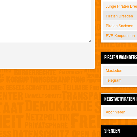
Junge Piraten Dre
Piraten Dresden
Piraten Sachsen
PVP-Kooperation
PIRATEN WOANDER
Mastodon
Telegram
NEUSTADTPIRATEN-
Abonnieren
SPENDEN