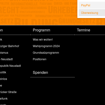
PayPal
Überweisung
en
Programm
Termine
rk
Was wir wollen!
ipziger Bahnhof
Wahlprogramm 2024
hismus
Grundsatzprogramm
e Neustadt
Positionen
publik Neustadt
Spenden
litik
inlos
me
ücker Straße
eifunk
esetz