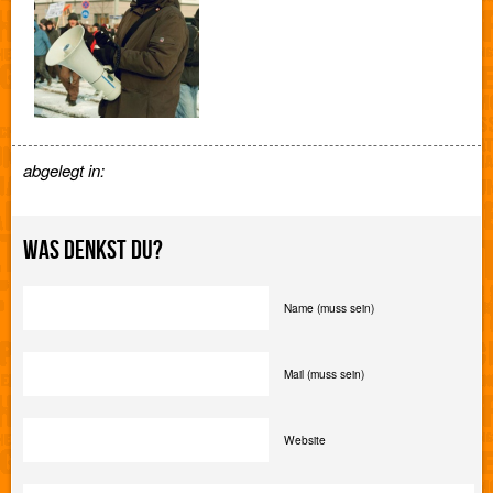
abgelegt in:
WAS DENKST DU?
Name (muss sein)
Mail (muss sein)
Website