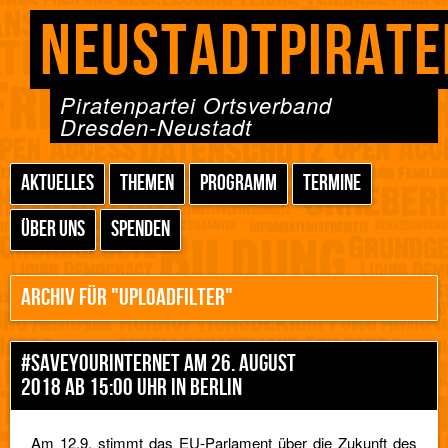
NEUSTADTPIRATE
Piratenpartei Ortsverband
Dresden-Neustadt
AKTUELLES
THEMEN
PROGRAMM
TERMINE
ÜBER UNS
SPENDEN
ARCHIV FÜR "UPLOADFILTER"
#SAVEYOURINTERNET AM 26. AUGUST
2018 AB 15:00 UHR IN BERLIN
Am 12.9. stimmt das EU-Parlament über die Zukunft des