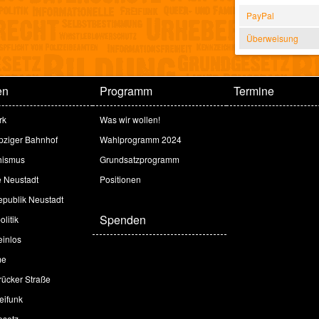
PayPal
Überweisung
en
Programm
Termine
rk
Was wir wollen!
ipziger Bahnhof
Wahlprogramm 2024
hismus
Grundsatzprogramm
e Neustadt
Positionen
publik Neustadt
Spenden
litik
inlos
me
ücker Straße
eifunk
esetz