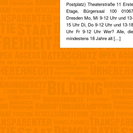
Postplatz) Theaterstraße 11 Erst
Etage, Bürgersaal 100 0106
Dresden Mo, Mi 9-12 Uhr und 13
15 Uhr Di, Do 9-12 Uhr und 13-1
Uhr Fr 9-12 Uhr Wer? Alle, di
mindestens 18 Jahre alt […]