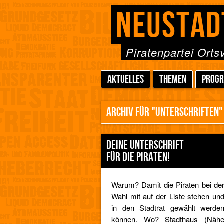
NEUSTAD
Piratenpartei Ort
AKTUELLES
THEMEN
PROG
ARCHIV FÜR "UNTERSCHRIFTEN"
DEINE UNTERSCHRIFT
FÜR DIE PIRATEN!
Warum? Damit die Piraten bei de
Wahl mit auf der Liste stehen un
in den Stadtrat gewählt werde
können. Wo? Stadthaus (Näh