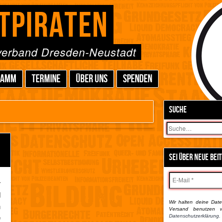
TPIRATEN
sverband Dresden-Neustadt
RAMM
TERMINE
ÜBER UNS
SPENDEN
SUCHE
Suchen
SEI ÜBER NEUE BEI
r
d
Wir halten deine Daten
n
Versand benutzen w
e
Datenschutzerklärung.