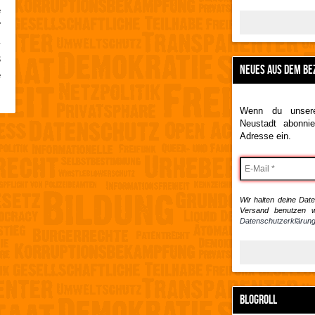
e
7
-
8
NEUES AUS DEM BE
e
Wenn du unsere
Neustadt abonnie
Adresse ein.
Wir halten deine Daten
Versand benutzen w
Datenschutzerklärung
BLOGROLL