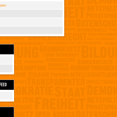
sden
S
FEED