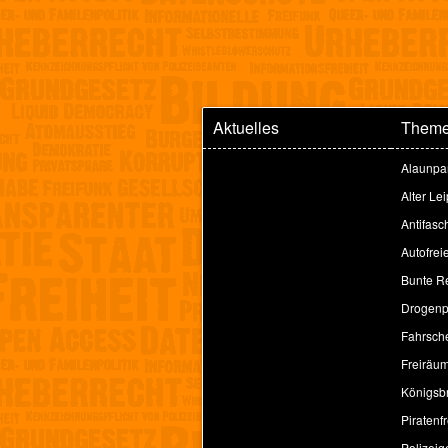
Aktuelles
Them
Alaunpa
Alter Le
Antifasc
Autofrei
Bunte Re
Drogenpo
Fahrsche
Freiräu
Königsbr
Piratenfr
Polizeig