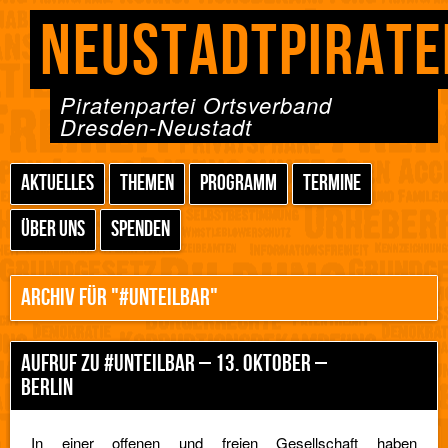
NEUSTADTPIRATE
Piratenpartei Ortsverband
Dresden-Neustadt
AKTUELLES
THEMEN
PROGRAMM
TERMINE
ÜBER UNS
SPENDEN
ARCHIV FÜR "#UNTEILBAR"
AUFRUF ZU #UNTEILBAR – 13. OKTOBER –
BERLIN
In einer offenen und freien Gesellschaft haben