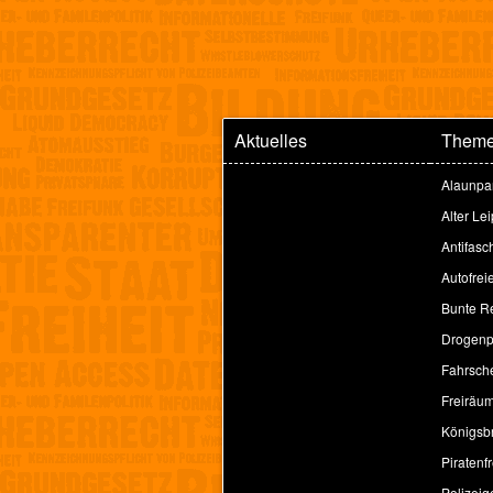
Aktuelles
Them
Alaunpa
Alter Le
Antifasc
Autofrei
Bunte Re
Drogenpo
Fahrsche
Freiräu
Königsbr
Piratenfr
Polizeig