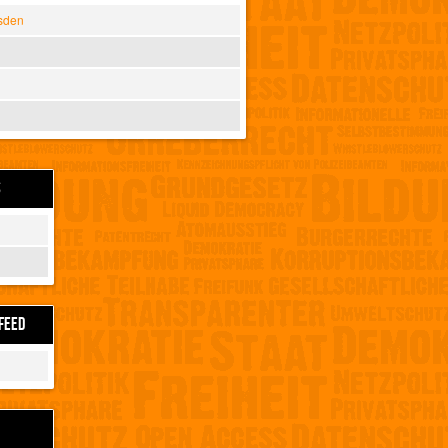
sden
S
FEED