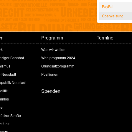
PayPal
Überweisung
en
Programm
Termine
rk
Was wir wollen!
ipziger Bahnhof
Wahlprogramm 2024
hismus
Grundsatzprogramm
e Neustadt
Positionen
publik Neustadt
Spenden
litik
inlos
me
ücker Straße
eifunk
esetz