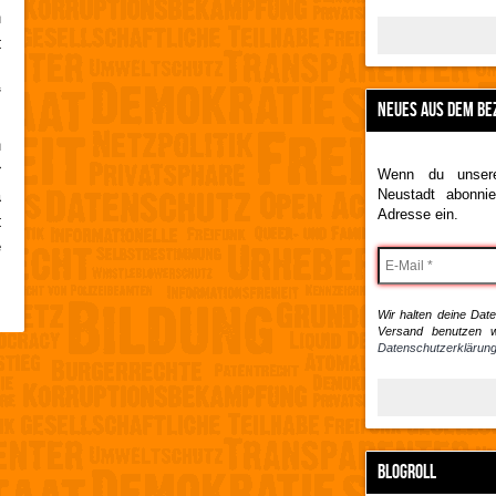
n
t
,
“
NEUES AUS DEM BE
m
n
r
Wenn du unsere
a
Neustadt abonnie
Adresse ein.
t
e
s
Wir halten deine Daten
Versand benutzen w
Datenschutzerklärung
BLOGROLL