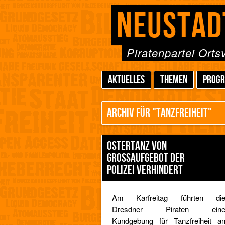
NEUSTAD
Piratenpartei Ort
AKTUELLES
THEMEN
PROG
ARCHIV FÜR "TANZFREIHEIT"
OSTERTANZ VON
GROSSAUFGEBOT DER P
OLIZEI VERHINDERT
Am Karfreitag führten di
Dresdner Piraten ein
Kundgebung für Tanzfreiheit a