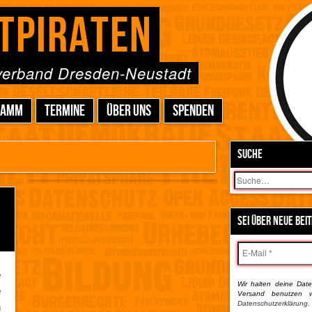
TPIRATEN
sverband Dresden-Neustadt
RAMM
TERMINE
ÜBER UNS
SPENDEN
SUCHE
Suchen
SEI ÜBER NEUE BEI
e
Wir halten deine Daten
e
Versand benutzen w
n
Datenschutzerklärung.