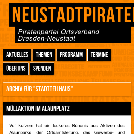
NEUSTADTPIRATE
Piratenpartei Ortsverband
Dresden-Neustadt
AKTUELLES
THEMEN
PROGRAMM
TERMINE
ÜBER UNS
SPENDEN
ARCHIV FÜR "STADTTEILHAUS"
MÜLLAKTION IM ALAUNPLATZ
Vor kurzem hat ein lockeres Bündnis aus Aktiven des
Alaunparks, der Ortsamtsleitung, des Gewerbe- und