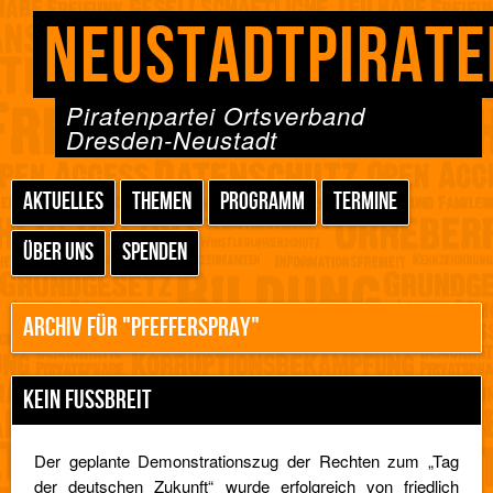
NEUSTADTPIRATE
Piratenpartei Ortsverband
Dresden-Neustadt
AKTUELLES
THEMEN
PROGRAMM
TERMINE
ÜBER UNS
SPENDEN
ARCHIV FÜR "PFEFFERSPRAY"
KEIN FUSSBREIT
Der geplante Demonstrationszug der Rechten zum „Tag
der deutschen Zukunft“ wurde erfolgreich von friedlich