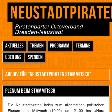
NEUSTADTPIRATE
Piratenpartei Ortsverband
Dresden-Neustadt
AKTUELLES
THEMEN
PROGRAMM
TERMINE
ÜBER UNS
SPENDEN
ARCHIV FÜR "NEUSTADTPIRATEN STAMMTISCH"
PLENUM BEIM STAMMTISCH
Die Neustadtpiraten laden zum allgemeinen politischen
Plenum am Mittwoch (10.02) um 21:00 ins #Nara