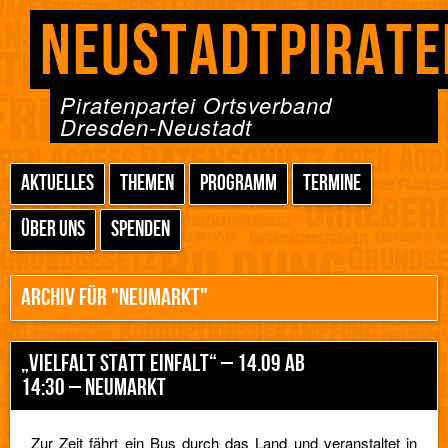
NEUSTADTPIRATE
Piratenpartei Ortsverband
Dresden-Neustadt
AKTUELLES
THEMEN
PROGRAMM
TERMINE
ÜBER UNS
SPENDEN
ARCHIV FÜR "NEUMARKT"
„VIELFALT STATT EINFALT“ – 14.09 AB
14:30 – NEUMARKT
Zur Zeit fährt ein Bus durch das Land und veranstaltet in