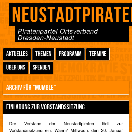
NEUSTADTPIRATE
Piratenpartei Ortsverband
Dresden-Neustadt
AKTUELLES
THEMEN
PROGRAMM
TERMINE
ÜBER UNS
SPENDEN
ARCHIV FÜR "MUMBLE"
EINLADUNG ZUR VORSTANDSSITZUNG
Der Vorstand der Neustadtpiraten lädt zur
Vorstandssitzung ein. Wann? Mittwoch, den 20. Januar