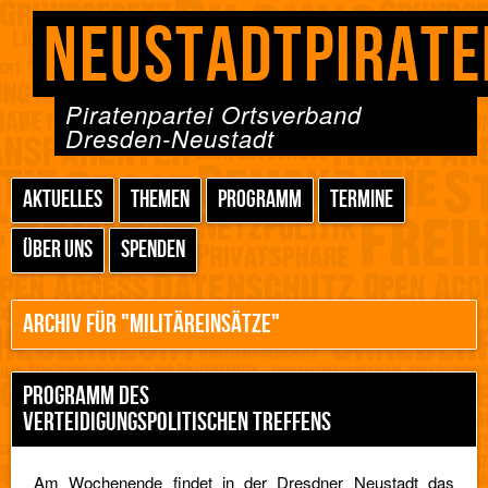
NEUSTADTPIRATE
Piratenpartei Ortsverband
Dresden-Neustadt
AKTUELLES
THEMEN
PROGRAMM
TERMINE
ÜBER UNS
SPENDEN
ARCHIV FÜR "MILITÄREINSÄTZE"
PROGRAMM DES
VERTEIDIGUNGSPOLITISCHEN TREFFENS
Am Wochenende findet in der Dresdner Neustadt das